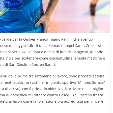
ro verde per la OmiFer Franco Tigano Palmi– che avendo
mese di maggio i diritti della Kemas Lamipel Santa Croce– si
rneo di Serie A2. La data è quella di lunedì 12 agosto, quando
 Costa Viola per sostenere come consuetudine le visite mediche e
ach di San Giustino Andrea Radici.
 menù delle prime tre settimane di lavoro, sono previste sedute
enamenti atletici previsti nell’impianto sportivo “Mimmo Surace”
 di arrivo), con il primario obiettivo di arrivare nelle migliori
erna di domenica sei ottobre contro Cosedil Aci Castello fresca
detti ai lavori come la formazione più accreditata per vincere