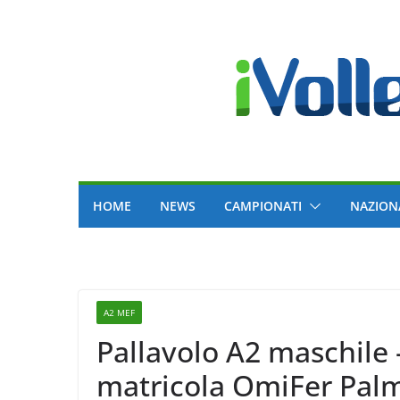
Skip
to
content
HOME
NEWS
CAMPIONATI
NAZION
A2 MEF
Pallavolo A2 maschile 
matricola OmiFer Palmi