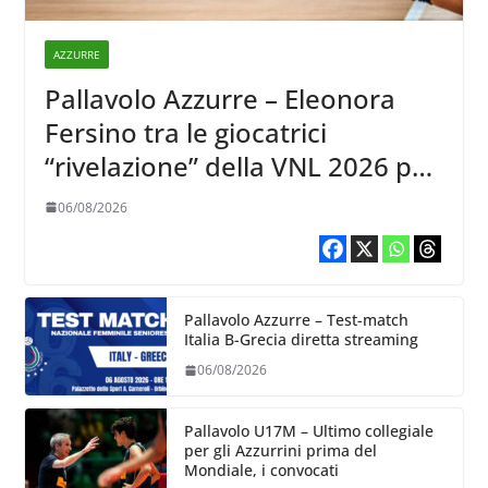
AZZURRE
Pallavolo Azzurre – Eleonora
Fersino tra le giocatrici
“rivelazione” della VNL 2026 per
Volleyball World
06/08/2026
Pallavolo Azzurre – Test-match
Italia B-Grecia diretta streaming
06/08/2026
Pallavolo U17M – Ultimo collegiale
per gli Azzurrini prima del
Mondiale, i convocati