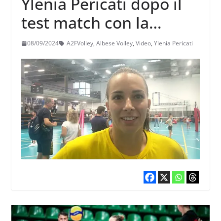
Ylenia Pericati dopo il
test match con la
Futura Giovani: “Molto
08/09/2024
A2FVolley
,
Albese Volley
,
Video
,
Ylenia Pericati
contenta di come
abbiamo lavorato oggi,
spero continueremo
così”