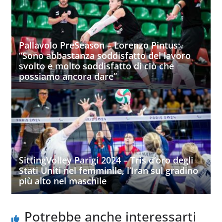
Pallavolo PreSeason – Lorenzo Pintus:
“Sono abbastanza soddisfatto del lavoro
svolto e molto soddisfatto di ciò che
possiamo ancora dare”
SittingVolley Parigi 2024 – Tris d’oro degli
Stati Uniti nel femminile, l’Iran sul gradino
più alto nel maschile
Potrebbe anche interessarti