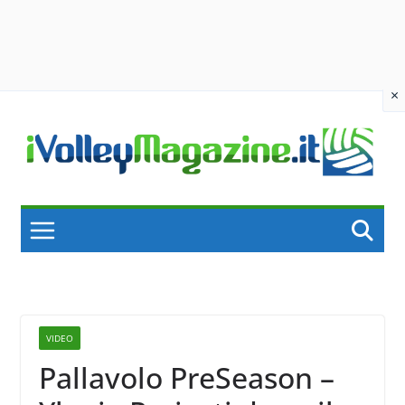
×
Skip
to
content
VIDEO
Pallavolo PreSeason –