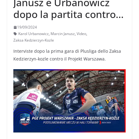
Janusz e Urbanowicz
dopo la partita contro
dello Zaksa contro il
19/09/2024
Projekt (possibilità di
Karol Urbanowicz
,
Marcin Janusz
,
Video
,
Zaksa Kedzierzyn-Kozle
sottotitoli in italiano
Interviste dopo la prima gara di Plusliga dello Zaksa
Kedzierzyn-kozle contro il Projekt Warszawa.