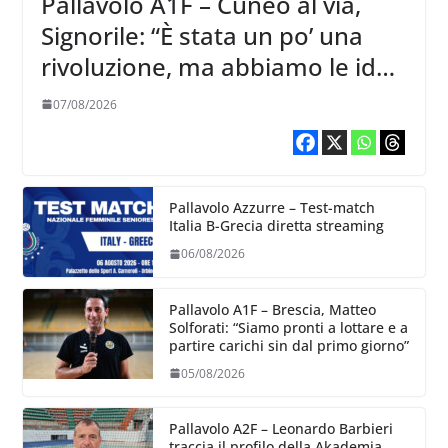
Pallavolo A1F – Cuneo al via,
Signorile: “È stata un po’ una
rivoluzione, ma abbiamo le idee
chiare siu cosa vogliamo fare”
07/08/2026
Pallavolo Azzurre – Test-match
Italia B-Grecia diretta streaming
06/08/2026
Pallavolo A1F – Brescia, Matteo
Solforati: “Siamo pronti a lottare e a
partire carichi sin dal primo giorno”
05/08/2026
Pallavolo A2F – Leonardo Barbieri
traccia il profilo della Akademia