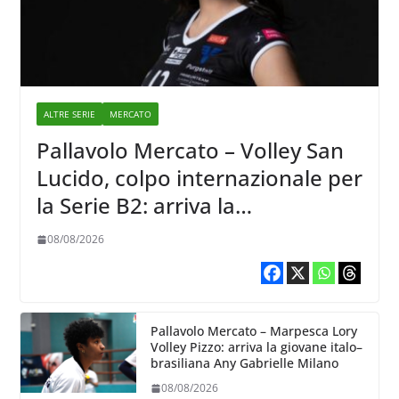
ALTRE SERIE
MERCATO
Pallavolo Mercato – Volley San
Lucido, colpo internazionale per
la Serie B2: arriva la
schiacciatrice lettone Kristine
08/08/2026
Teivane
Pallavolo Mercato – Marpesca Lory
Volley Pizzo: arriva la giovane italo–
brasiliana Any Gabrielle Milano
08/08/2026