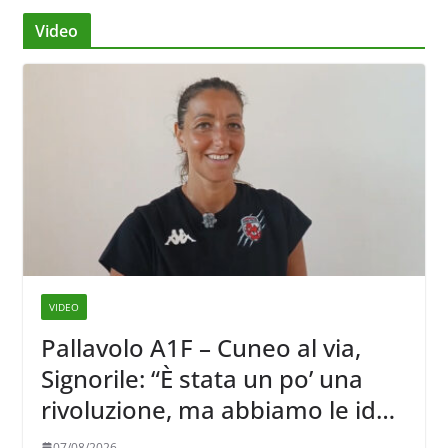
Video
VIDEO
Pallavolo A1F – Cuneo al via,
Signorile: “È stata un po’ una
rivoluzione, ma abbiamo le idee
chiare siu cosa vogliamo fare”
07/08/2026