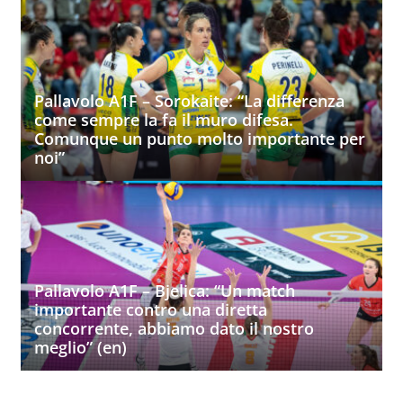
Pallavolo A1F – Sorokaite: “La differenza
come sempre la fa il muro difesa.
Comunque un punto molto importante per
noi”
Pallavolo A1F – Bjelica: “Un match
importante contro una diretta
concorrente, abbiamo dato il nostro
meglio” (en)