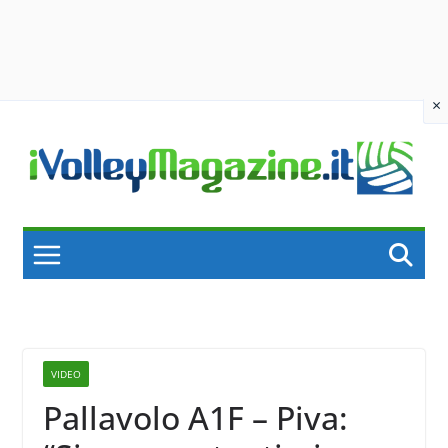
×
Skip
to
content
VIDEO
Pallavolo A1F – Piva: