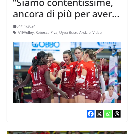
“Siamo contentissime,
ancora di più per aver
vinto davanti ai nostri
04/11/2024
tifosi”
A1FVolley
,
Rebecca Piva
,
Uyba Busto Arsizio
,
Video