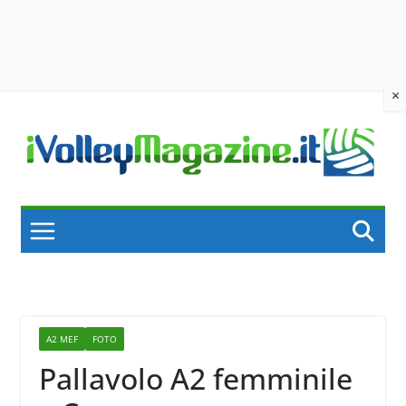
×
Skip
to
content
A2 MEF
FOTO
Pallavolo A2 femminile