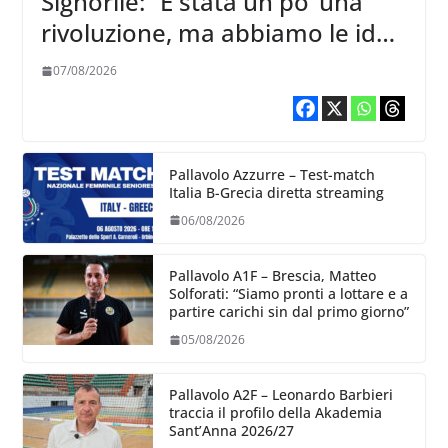
Signorile: “È stata un po’ una
rivoluzione, ma abbiamo le idee
chiare siu cosa vogliamo fare”
07/08/2026
Pallavolo Azzurre – Test-match
Italia B-Grecia diretta streaming
06/08/2026
Pallavolo A1F – Brescia, Matteo
Solforati: “Siamo pronti a lottare e a
partire carichi sin dal primo giorno”
05/08/2026
Pallavolo A2F – Leonardo Barbieri
traccia il profilo della Akademia
Sant’Anna 2026/27