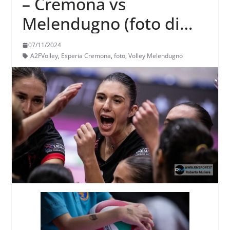
– Cremona vs
Melendugno (foto di
Roberto Muliere)
07/11/2024
A2FVolley
,
Esperia Cremona
,
foto
,
Volley Melendugno