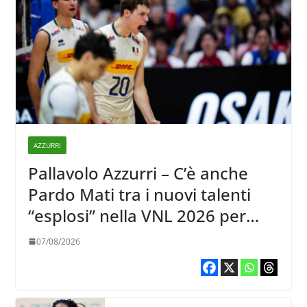
AZZURRI
Pallavolo Azzurri – C’è anche
Pardo Mati tra i nuovi talenti
“esplosi” nella VNL 2026 per
Volleyball World
07/08/2026