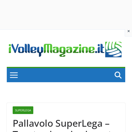
×
Skip
to
content
SUPERLEGA
Pallavolo SuperLega –