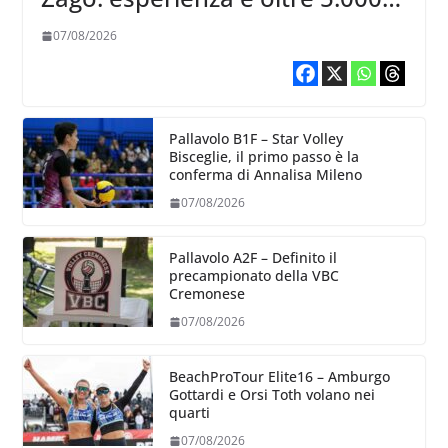
punti al servizio di Trescore
07/08/2026
Pallavolo B1F – Star Volley
Bisceglie, il primo passo è la
conferma di Annalisa Mileno
07/08/2026
Pallavolo A2F – Definito il
precampionato della VBC
Cremonese
07/08/2026
BeachProTour Elite16 – Amburgo
Gottardi e Orsi Toth volano nei
quarti
07/08/2026