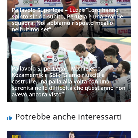
Pallavolo Superlega – Luzzi: “Loro hanno
spinto sin da subito, Perugia è una grande
squadra. Noi abbiamo risposto meglio
nell’ultimo set”
Pallavolo SuperLega – Michieletto,
Kozamernik e Soli: “Siamo riusciti a
costruire una palla alla volta con una
serenità nelle difficoltà che quest’anno non
avevo ancora visto”
Potrebbe anche interessarti