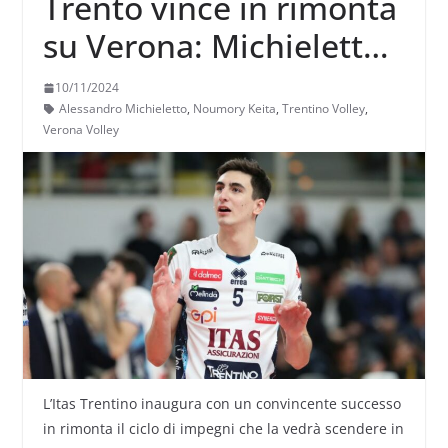
Trento vince in rimonta
su Verona: Michieletto
MVP, Keita best scorer
10/11/2024
Alessandro Michieletto
,
Noumory Keita
,
Trentino Volley
,
Verona Volley
L’Itas Trentino inaugura con un convincente successo
in rimonta il ciclo di impegni che la vedrà scendere in