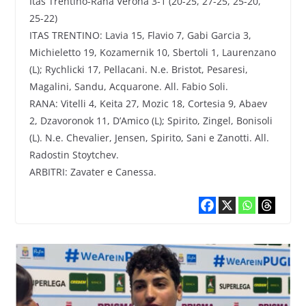
Itas Trentino-Rana Verona 3-1 (20-25, 27-25, 25-20,
25-22)
ITAS TRENTINO: Lavia 15, Flavio 7, Gabi Garcia 3,
Michieletto 19, Kozamernik 10, Sbertoli 1, Laurenzano
(L); Rychlicki 17, Pellacani. N.e. Bristot, Pesaresi,
Magalini, Sandu, Acquarone. All. Fabio Soli.
RANA: Vitelli 4, Keita 27, Mozic 18, Cortesia 9, Abaev
2, Dzavoronok 11, D’Amico (L); Spirito, Zingel, Bonisoli
(L). N.e. Chevalier, Jensen, Spirito, Sani e Zanotti. All.
Radostin Stoytchev.
ARBITRI: Zavater e Canessa.