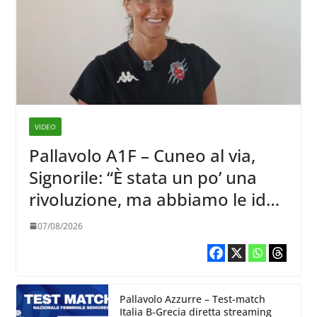
VIDEO
Pallavolo A1F – Cuneo al via,
Signorile: “È stata un po’ una
rivoluzione, ma abbiamo le idee
chiare siu cosa vogliamo fare”
07/08/2026
Pallavolo Azzurre – Test-match
Italia B-Grecia diretta streaming