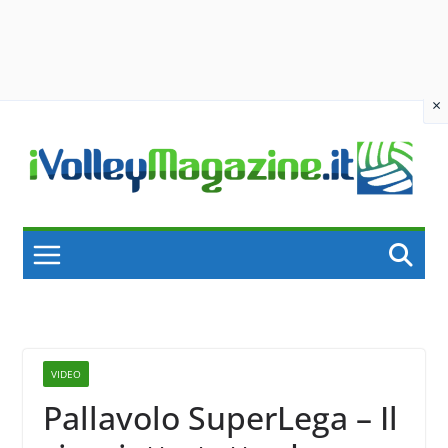
×
Skip
to
content
VIDEO
Pallavolo SuperLega – Il