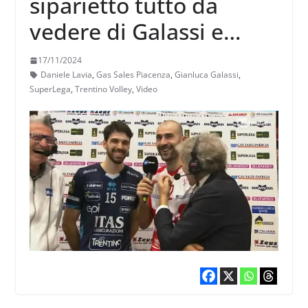
siparietto tutto da
vedere di Galassi e
Lavia nelle interviste
17/11/2024
post Piacenza-Trento
Daniele Lavia
,
Gas Sales Piacenza
,
Gianluca Galassi
,
SuperLega
,
Trentino Volley
,
Video