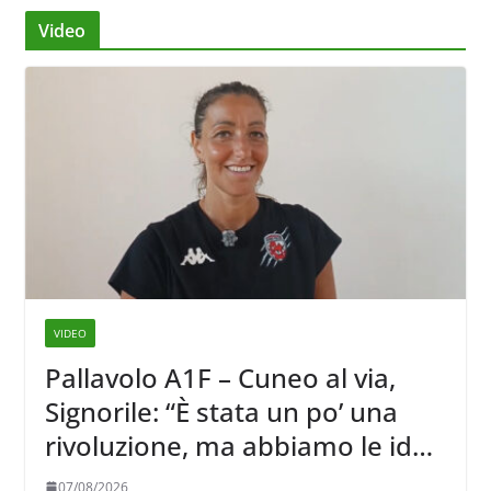
Video
VIDEO
Pallavolo A1F – Cuneo al via,
Signorile: “È stata un po’ una
rivoluzione, ma abbiamo le idee
chiare siu cosa vogliamo fare”
07/08/2026