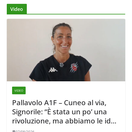
Video
VIDEO
Pallavolo A1F – Cuneo al via,
Signorile: “È stata un po’ una
rivoluzione, ma abbiamo le idee
chiare siu cosa vogliamo fare”
07/08/2026