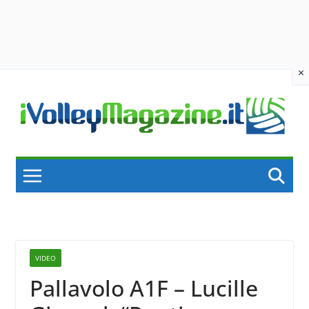
×
Skip
to
content
VIDEO
Pallavolo A1F – Lucille