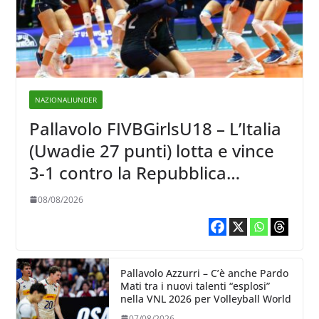
NAZIONALIUNDER
Pallavolo FIVBGirlsU18 – L’Italia
(Uwadie 27 punti) lotta e vince
3-1 contro la Repubblica
Dominicana
08/08/2026
Pallavolo Azzurri – C’è anche Pardo
Mati tra i nuovi talenti “esplosi”
nella VNL 2026 per Volleyball World
07/08/2026