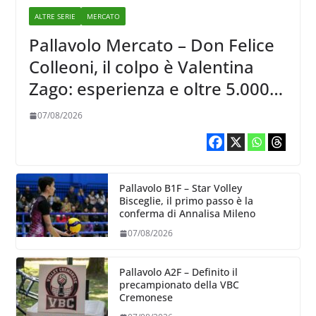
ALTRE SERIE
MERCATO
Pallavolo Mercato – Don Felice
Colleoni, il colpo è Valentina
Zago: esperienza e oltre 5.000
punti al servizio di Trescore
07/08/2026
Pallavolo B1F – Star Volley
Bisceglie, il primo passo è la
conferma di Annalisa Mileno
07/08/2026
Pallavolo A2F – Definito il
precampionato della VBC
Cremonese