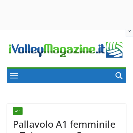
×
Skip
to
content
A1F
Pallavolo A1 femminile