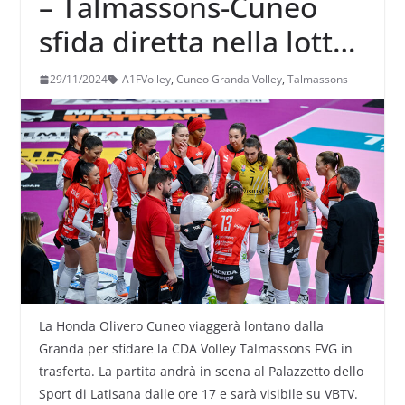
– Talmassons-Cuneo
sfida diretta nella lotta
salvezza
29/11/2024
A1FVolley
,
Cuneo Granda Volley
,
Talmassons
La Honda Olivero Cuneo viaggerà lontano dalla
Granda per sfidare la CDA Volley Talmassons FVG in
trasferta. La partita andrà in scena al Palazzetto dello
Sport di Latisana dalle ore 17 e sarà visibile su VBTV.