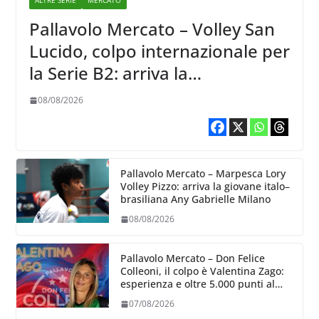
ALTRE SERIE
MERCATO
Pallavolo Mercato – Volley San
Lucido, colpo internazionale per
la Serie B2: arriva la
schiacciatrice lettone Kristine
08/08/2026
Teivane
Pallavolo Mercato – Marpesca Lory
Volley Pizzo: arriva la giovane italo–
brasiliana Any Gabrielle Milano
08/08/2026
Pallavolo Mercato – Don Felice
Colleoni, il colpo è Valentina Zago:
esperienza e oltre 5.000 punti al
servizio di Trescore
07/08/2026