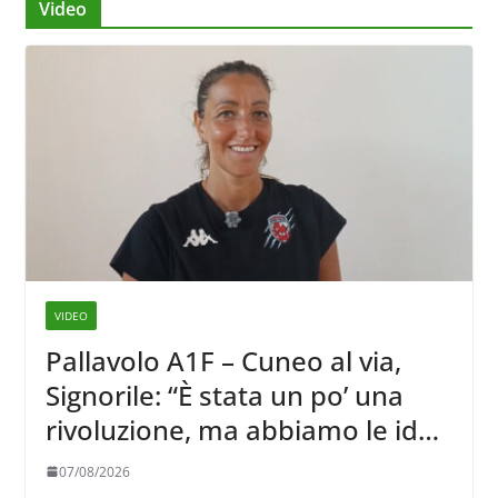
Video
VIDEO
Pallavolo A1F – Cuneo al via,
Signorile: “È stata un po’ una
rivoluzione, ma abbiamo le idee
chiare siu cosa vogliamo fare”
07/08/2026