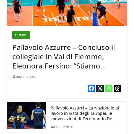
AZZURRE
Pallavolo Azzurre – Concluso il
collegiale in Val di Fiemme,
Eleonora Fersino: “Stiamo
lavorando su quei piccoli
08/08/2026
dettagli dove poter migliorare”.
Pallavolo Azzurri – La Nazionale al
lavoro in vista degli Europei, le
convocazioni di Ferdinando De
Giorgi
08/08/2026