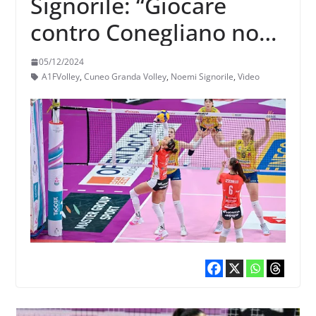
Signorile: “Giocare
contro Conegliano non
è facile, ma ti da
05/12/2024
sempre quello stimolo
A1FVolley
,
Cuneo Granda Volley
,
Noemi Signorile
,
Video
in più”