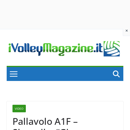
×
Skip
to
content
VIDEO
Pallavolo A1F –