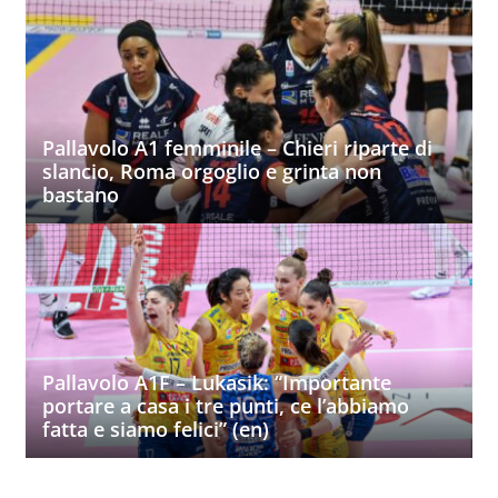
Pallavolo A1 femminile – Chieri riparte di
slancio, Roma orgoglio e grinta non
bastano
Pallavolo A1F – Lukasik: “Importante
portare a casa i tre punti, ce l’abbiamo
fatta e siamo felici” (en)