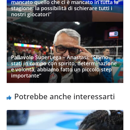
mancato quello che ci è mancato in tutta la
stagione: la possibilità di schierare tutti i
nostri giocatori”
Pallavolo SuperLega – Anastasi: “Siamo
stati in campo con spirito, determinazione
e volontà, abbiamo fatto un piccolo step
importante”
Potrebbe anche interessarti