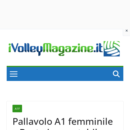
×
Skip
to
content
A1F
Pallavolo A1 femminile