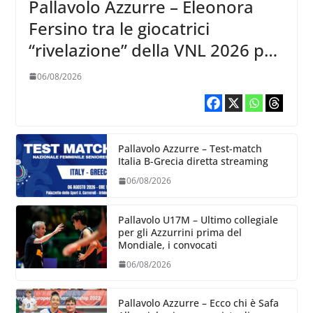
Pallavolo Azzurre – Eleonora
Fersino tra le giocatrici
“rivelazione” della VNL 2026 per
Volleyball World
06/08/2026
Pallavolo Azzurre – Test-match
Italia B-Grecia diretta streaming
06/08/2026
Pallavolo U17M – Ultimo collegiale
per gli Azzurrini prima del
Mondiale, i convocati
06/08/2026
Pallavolo Azzurre – Ecco chi è Safa