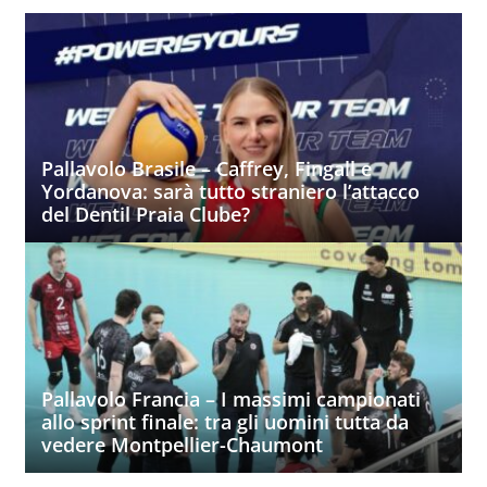
Pallavolo Brasile – Caffrey, Fingall e
Yordanova: sarà tutto straniero l’attacco
del Dentil Praia Clube?
Pallavolo Francia – I massimi campionati
allo sprint finale: tra gli uomini tutta da
vedere Montpellier-Chaumont