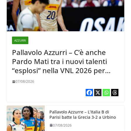
AZZURRI
Pallavolo Azzurri – C’è anche
Pardo Mati tra i nuovi talenti
“esplosi” nella VNL 2026 per
Volleyball World
07/08/2026
Pallavolo Azzurre – L’Italia B di
Parisi batte la Grecia 3-2 a Urbino
07/08/2026