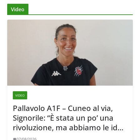
Video
VIDEO
Pallavolo A1F – Cuneo al via,
Signorile: “È stata un po’ una
rivoluzione, ma abbiamo le idee
chiare siu cosa vogliamo fare”
07/08/2026