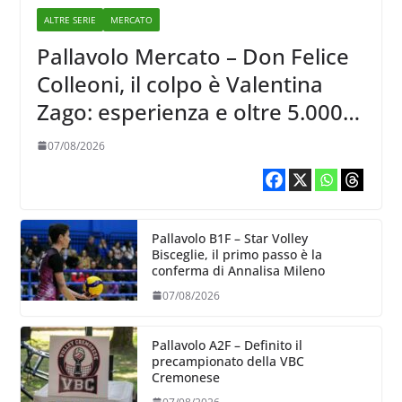
ALTRE SERIE
MERCATO
Pallavolo Mercato – Don Felice
Colleoni, il colpo è Valentina
Zago: esperienza e oltre 5.000
punti al servizio di Trescore
07/08/2026
Pallavolo B1F – Star Volley
Bisceglie, il primo passo è la
conferma di Annalisa Mileno
07/08/2026
Pallavolo A2F – Definito il
precampionato della VBC
Cremonese