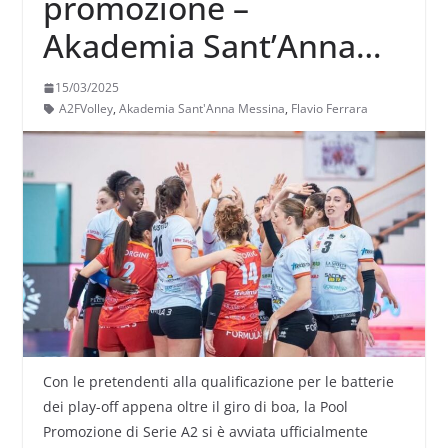
promozione –
Akademia Sant’Anna
deve battere Cremona
15/03/2025
per dimenticare
A2FVolley
,
Akademia Sant'Anna Messina
,
Flavio Ferrara
Melendugno
Con le pretendenti alla qualificazione per le batterie
dei play-off appena oltre il giro di boa, la Pool
Promozione di Serie A2 si è avviata ufficialmente