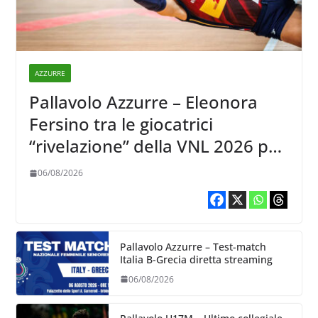
AZZURRE
Pallavolo Azzurre – Eleonora
Fersino tra le giocatrici
“rivelazione” della VNL 2026 per
Volleyball World
06/08/2026
Pallavolo Azzurre – Test-match
Italia B-Grecia diretta streaming
06/08/2026