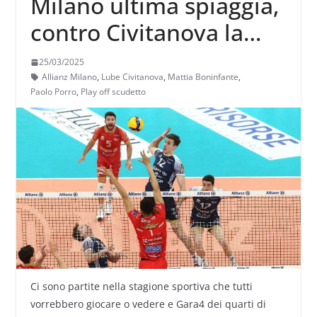
Milano ultima spiaggia,
contro Civitanova la
vittoria è d’obbligo:
25/03/2025
sfida in regia tra Porro e
Allianz Milano
,
Lube Civitanova
,
Mattia Boninfante
,
Paolo Porro
,
Play off scudetto
Boninfante
Ci sono partite nella stagione sportiva che tutti
vorrebbero giocare o vedere e Gara4 dei quarti di