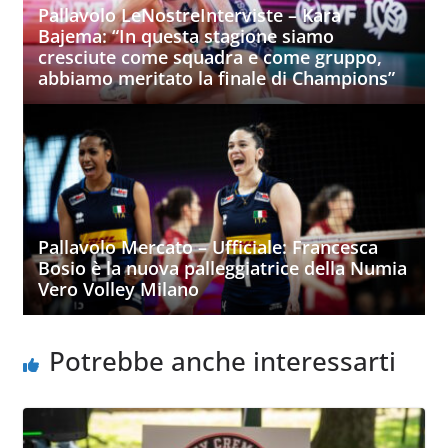
Pallavolo LeNostreInterviste – Kara
Bajema: “In questa stagione siamo
cresciute come squadra e come gruppo,
abbiamo meritato la finale di Champions”
Pallavolo Mercato – Ufficiale: Francesca
Bosio è la nuova palleggiatrice della Numia
Vero Volley Milano
Potrebbe anche interessarti