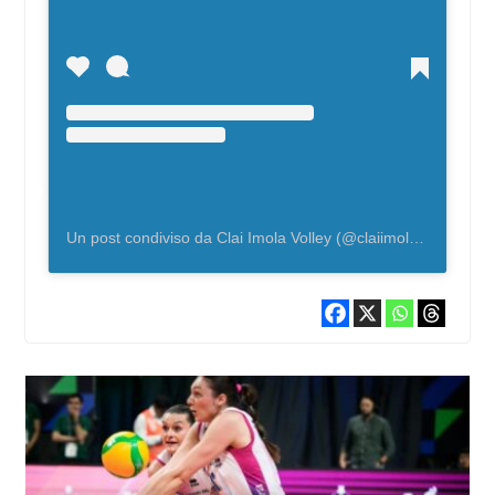
Un post condiviso da Clai Imola Volley (@claiimolavolley)