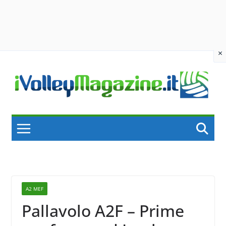
×
Skip
to
content
A2 MEF
Pallavolo A2F – Prime