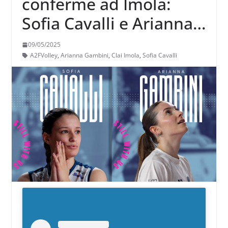
conferme ad Imola:
Sofia Cavalli e Arianna
Gambini
09/05/2025
A2FVolley
,
Arianna Gambini
,
Clai Imola
,
Sofia Cavalli