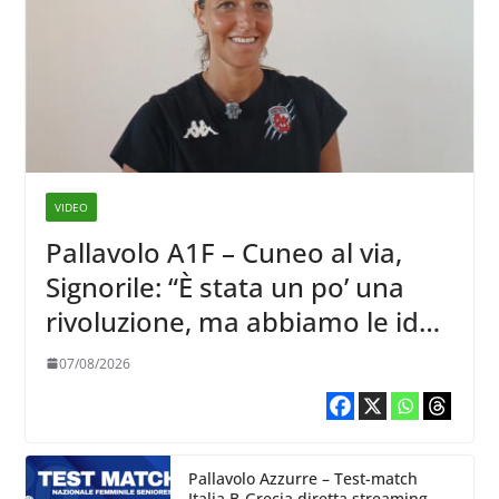
VIDEO
Pallavolo A1F – Cuneo al via,
Signorile: “È stata un po’ una
rivoluzione, ma abbiamo le idee
chiare siu cosa vogliamo fare”
07/08/2026
Pallavolo Azzurre – Test-match
Italia B-Grecia diretta streaming