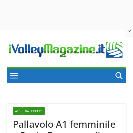
×
Skip
to
content
A1F
DA LEGGERE
Pallavolo A1 femminile