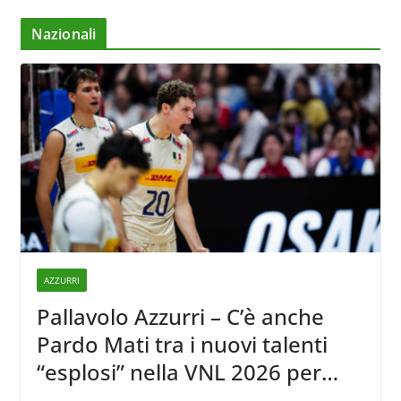
Nazionali
AZZURRI
Pallavolo Azzurri – C’è anche
Pardo Mati tra i nuovi talenti
“esplosi” nella VNL 2026 per
Volleyball World