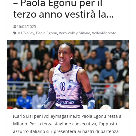
– Paola Egonu per il
terzo anno vestirà la
maglia della Vero Volley
16/05/2025
Milano
A1FVolley
,
Paola Egonu
,
Vero Volley Milano
,
VolleyMercato
(Carlo Lisi per iVolleymagazine.it) Paola Egonu resta a
Milano. Per la terza stagione consecutiva, l’opposto
azzurro italiano si ripresenterà ai nastri di partenza