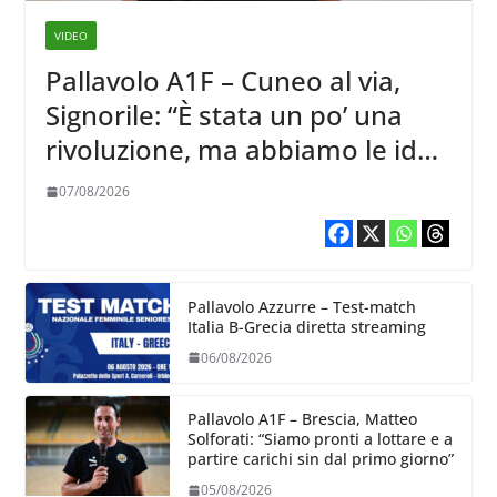
VIDEO
Pallavolo A1F – Cuneo al via,
Signorile: “È stata un po’ una
rivoluzione, ma abbiamo le idee
chiare siu cosa vogliamo fare”
07/08/2026
Pallavolo Azzurre – Test-match
Italia B-Grecia diretta streaming
06/08/2026
Pallavolo A1F – Brescia, Matteo
Solforati: “Siamo pronti a lottare e a
partire carichi sin dal primo giorno”
05/08/2026