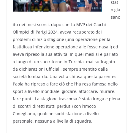
stat
o già
sanc
ito nei mesi scorsi, dopo che La MVP dei Giochi
Olimpici di Parigi 2024, aveva recuperato dai
problemi d’inizio stagione (una operazione per la
fastidiosa infenzione operazione alle fosse nasali) ed
aveva ripreso la sua attività. In quei mesi si è parlato
a lungo di un suo ritorno in Turchia, mai suffragato
da dichiarazioni ufficiali, sempre smentito dalla
società lombarda. Una volta chiusa questa parentesi
Paola ha ripreso a fare ciò che l’ha resa famosa nello
sport a livello mondiale: giocare, attaccare, murare,
fare punti. La stagione trascorsa è stata lunga e piena
di scontri diretti (tutti perduti) con l’Imoco
Conegliano, qualche soddisfazione a livello
personale, nessuna a livella di squadra.