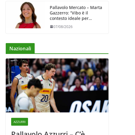
Pallavolo Mercato – Marta
Gazzerro: “Vibo è il
contesto ideale per
crescere e mettermi alla
07/08/2026
prova”
Nazionali
AZZURRI
Pallavolo Azzurri – C’è