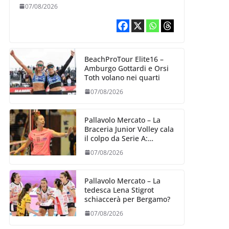
07/08/2026
BeachProTour Elite16 –
Amburgo Gottardi e Orsi
Toth volano nei quarti
07/08/2026
Pallavolo Mercato – La
Braceria Junior Volley cala
il colpo da Serie A:
Barbara Varaldo è il nuovo
07/08/2026
riferimento dell’attacco
gialloviola
Pallavolo Mercato – La
tedesca Lena Stigrot
schiaccerà per Bergamo?
07/08/2026