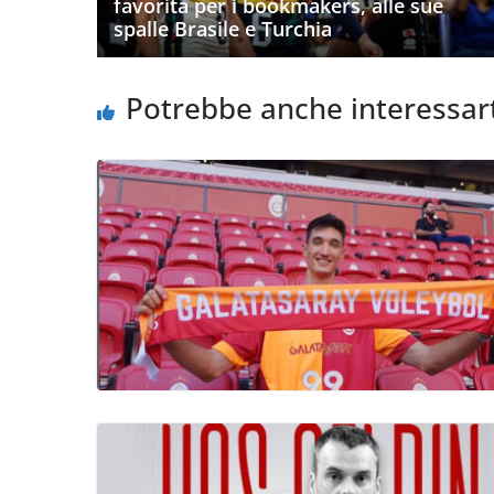
favorita per i bookmakers, alle sue
spalle Brasile e Turchia
Potrebbe anche interessar