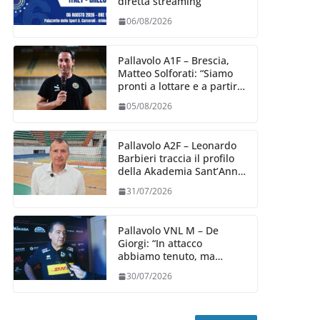
diretta streaming
06/08/2026
Pallavolo A1F – Brescia,
Matteo Solforati: “Siamo
pronti a lottare e a partire
carichi sin dal primo
05/08/2026
giorno”
Pallavolo A2F – Leonardo
Barbieri traccia il profilo
della Akademia Sant’Anna
2026/27
31/07/2026
Pallavolo VNL M – De
Giorgi: “In attacco
abbiamo tenuto, ma
siamo stati penalizzati
30/07/2026
dalla prestazione in
ricezione, è la prima volta”