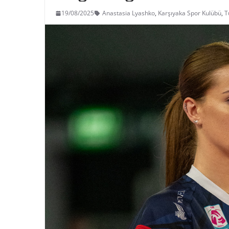
19/08/2025
Anastasia Lyashko
,
Karşıyaka Spor Kulübü
,
T