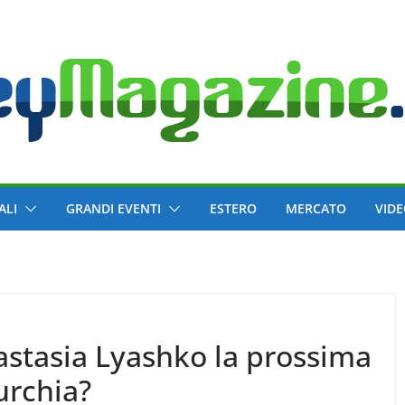
ALI
GRANDI EVENTI
ESTERO
MERCATO
VID
astasia Lyashko la prossima
urchia?