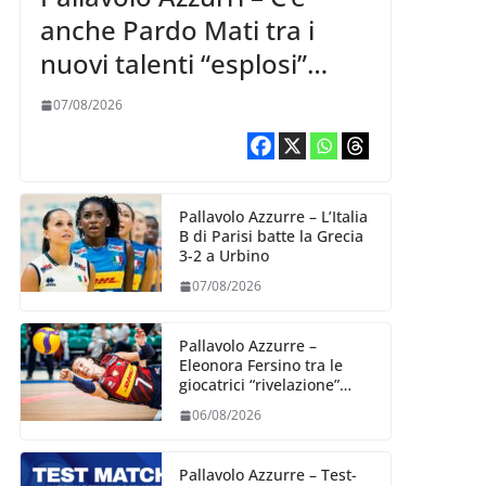
anche Pardo Mati tra i
nuovi talenti “esplosi”
nella VNL 2026 per
07/08/2026
Volleyball World
Pallavolo Azzurre – L’Italia
B di Parisi batte la Grecia
3-2 a Urbino
07/08/2026
Pallavolo Azzurre –
Eleonora Fersino tra le
giocatrici “rivelazione”
della VNL 2026 per
06/08/2026
Volleyball World
Pallavolo Azzurre – Test-