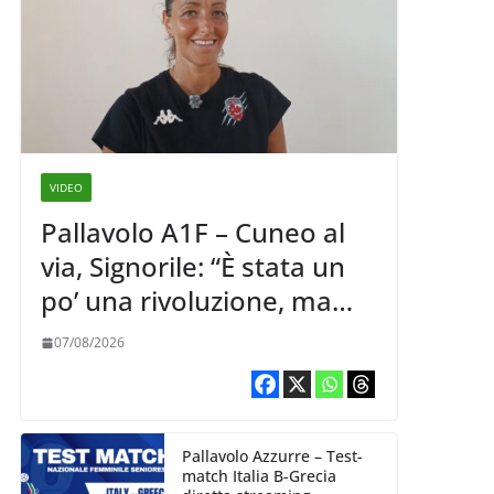
VIDEO
Pallavolo A1F – Cuneo al
via, Signorile: “È stata un
po’ una rivoluzione, ma
abbiamo le idee chiare siu
07/08/2026
cosa vogliamo fare”
Pallavolo Azzurre – Test-
match Italia B-Grecia