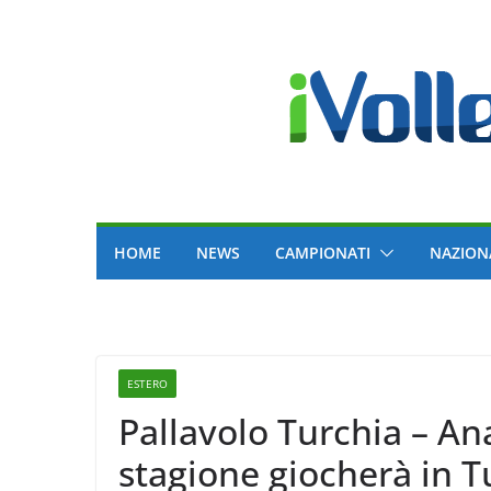
Skip
to
content
HOME
NEWS
CAMPIONATI
NAZION
ESTERO
Pallavolo Turchia – An
stagione giocherà in T