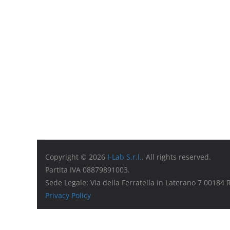
Copyright © 2026
I-Lab S.r.l.
. All rights reserved.
Partita IVA 08879891003.
Sede Legale: Via della Ferratella in Laterano 7 00184
Privacy Policy