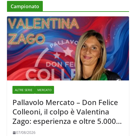
Campionato
ALTRE SERIE
MERCATO
Pallavolo Mercato – Don Felice
Colleoni, il colpo è Valentina
Zago: esperienza e oltre 5.000
punti al servizio di Trescore
07/08/2026