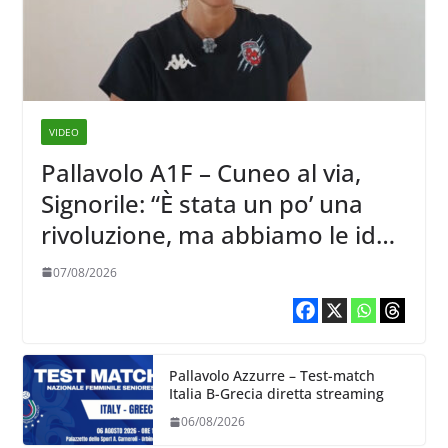
VIDEO
Pallavolo A1F – Cuneo al via,
Signorile: “È stata un po’ una
rivoluzione, ma abbiamo le idee
chiare siu cosa vogliamo fare”
07/08/2026
Pallavolo Azzurre – Test-match
Italia B-Grecia diretta streaming
06/08/2026