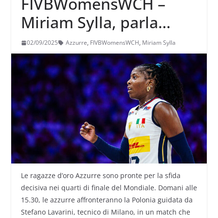
FIVBWomensWCH –
Miriam Sylla, parla
della formula del
02/09/2025
Azzurre
,
FIVBWomensWCH
,
Miriam Sylla
Mondiale, della Polonia
e della scelta di andare
a giocare in Turchia
Le ragazze d’oro Azzurre sono pronte per la sfida
decisiva nei quarti di finale del Mondiale. Domani alle
15.30, le azzurre affronteranno la Polonia guidata da
Stefano Lavarini, tecnico di Milano, in un match che