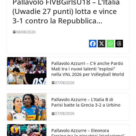
Pallavolo FIVBGirlsU18 – L’Italia
(Uwadie 27 punti) lotta e vince
3-1 contro la Repubblica
Dominicana
08/08/2026
Pallavolo Azzurri – C’è anche Pardo
Mati tra i nuovi talenti “esplosi”
nella VNL 2026 per Volleyball World
07/08/2026
Pallavolo Azzurre – L’Italia B di
Parisi batte la Grecia 3-2 a Urbino
07/08/2026
Pallavolo Azzurre – Eleonora
Fersino tra le giocatrici “rivelazione”