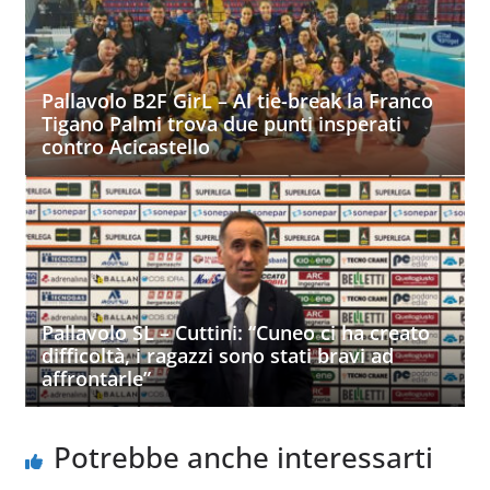
Pallavolo B2F GirL – Al tie-break la Franco
Tigano Palmi trova due punti insperati
contro Acicastello
Pallavolo SL – Cuttini: “Cuneo ci ha creato
difficoltà, i ragazzi sono stati bravi ad
affrontarle”
Potrebbe anche interessarti