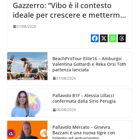
Gazzerro: “Vibo è il contesto
ideale per crescere e mettermi
alla prova”
07/08/2026
BeachProTour Elite16 – Amburgo:
Valentina Gottardi e Reka Orsi Toth
partenza lanciata
07/08/2026
Pallavolo B1F – Alessia Lillacci
confermata dalla Sirio Perugia
06/08/2026
Pallavolo Mercato – Ginevra
Bazzani è una nuova tigre con
talento ed entusiasmo