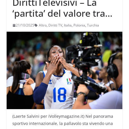
DirittiTelevisivi – La
‘partita’ del valore tra
Italia, Turchia e Polonia
21/10/2025
Altro
,
Diritti TV
,
Italia
,
Polonia
,
Turchia
(Laerte Salvini per iVolleymagazine.it) Nel panorama
sportivo internazionale, la pallavolo sta vivendo una