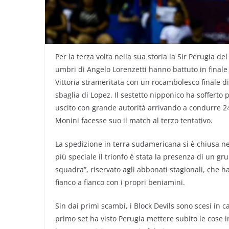
Per la terza volta nella sua storia la Sir Perugia 
umbri di Angelo Lorenzetti hanno battuto in finale 
Vittoria strameritata con un rocambolesco finale d
sbaglia di Lopez. Il sestetto nipponico ha sofferto p
uscito con grande autorità arrivando a condurre 24-
Monini facesse suo il match al terzo tentativo.
La spedizione in terra sudamericana si è chiusa n
più speciale il trionfo è stata la presenza di un grup
squadra”, riservato agli abbonati stagionali, che h
fianco a fianco con i propri beniamini.
Sin dai primi scambi, i Block Devils sono scesi in
primo set ha visto Perugia mettere subito le cose i