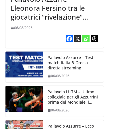
Eleonora Fersino tra le
giocatrici “rivelazione”
della VNL 2026 per
06/08/2026
Volleyball World
Pallavolo Azzurre – Test-
match Italia B-Grecia
diretta streaming
06/08/2026
Pallavolo U17M – Ultimo
collegiale per gli Azzurrini
prima del Mondiale, i
convocati
06/08/2026
Pallavolo Azzurre – Ecco