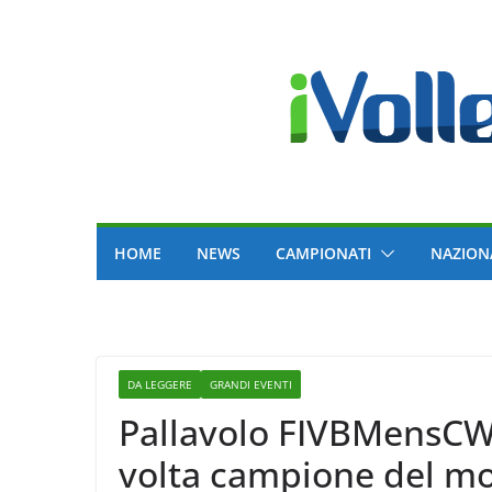
Skip
to
content
HOME
NEWS
CAMPIONATI
NAZION
DA LEGGERE
GRANDI EVENTI
Pallavolo FIVBMensCWC
volta campione del mon