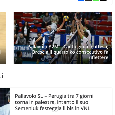
Pallavolo A2M – Cantù gioia inattesa,
i
Brescia il quarto ko consecutivo fa
riflettere
ti
Pallavolo SL – Perugia tra 7 giorni
torna in palestra, intanto il suo
Semeniuk festeggia il bis in VNL