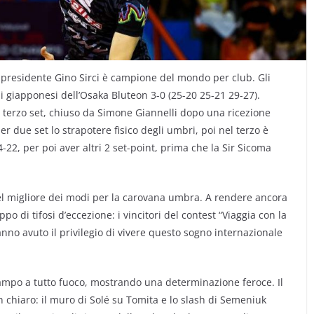
del presidente Gino Sirci è campione del mondo per club. Gli
i giapponesi dell’Osaka Bluteon 3-0 (25-20 25-21 29-27).
i terzo set, chiuso da Simone Giannelli dopo una ricezione
er due set lo strapotere fisico degli umbri, poi nel terzo è
22, per poi aver altri 2 set-point, prima che la Sir Sicoma
el migliore dei modi per la carovana umbra. A rendere ancora
po di tifosi d’eccezione: i vincitori del contest “Viaggia con la
anno avuto il privilegio di vivere questo sogno internazionale
 campo a tutto fuoco, mostrando una determinazione feroce. Il
n chiaro: il muro di Solé su Tomita e lo slash di Semeniuk