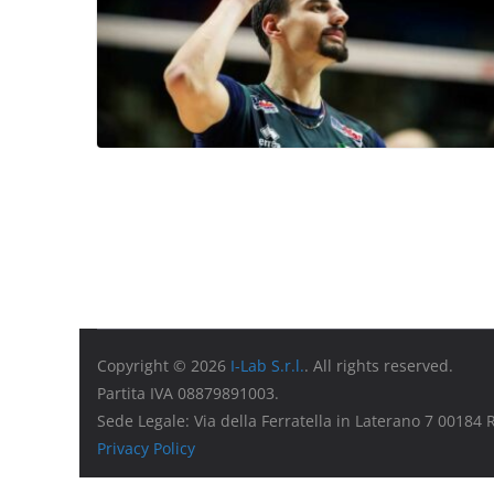
Copyright © 2026
I-Lab S.r.l.
. All rights reserved.
Partita IVA 08879891003.
Sede Legale: Via della Ferratella in Laterano 7 00184
Privacy Policy