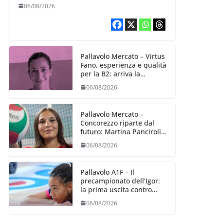
Alexandra Ravarini
06/08/2026
Pallavolo Mercato – Virtus
Fano, esperienza e qualità
per la B2: arriva la
schiacciatrice fermana
06/08/2026
Alessia Castellucci
Pallavolo Mercato –
Concorezzo riparte dal
futuro: Martina Panciroli è
il primo acquisto
06/08/2026
Pallavolo A1F – Il
precampionato dell’Igor:
la prima uscita contro
Bergamo (04/09)
06/08/2026