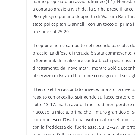
hanno propiziato un avvio fulmineo (4-1). Nonostant
a contatto grazie a Nishida, la Sir ha preso il larg
Plotnytskyi e poi una doppietta di Wassim Ben Tara 
stato poi capitan Giannelli, con un tocco di prima 
frazione sul 25-20.
Il copione non è cambiato nel secondo parziale, do
braccio. La difesa di Perugia è stata commovente,
a Semeniuk di finalizzare contrattacchi pesantissim
direttamente dai nove metri, mentre Solé e Loser 
al servizio di Brizard ha infine consegnato il set ag
Il terzo set ha raccontato, invece, una storia div
reagito con orgoglio, spingendo sull’acceleratore e p
sotto 13-17, ma ha avuto il merito di non perdere 
riacceso la miccia, prima che il muro granitico di So
rocambolesco: l’Osaka ha avuto quattro set point, a
con la freddezza dei fuoriclasse. Sul 27-27, un erro
bianconeri. Sulla successiva battuta potentissima d