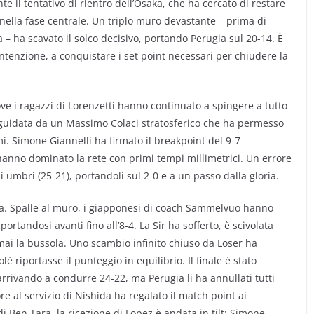
e il tentativo di rientro dell’Osaka, che ha cercato di restare
o nella fase centrale. Un triplo muro devastante – prima di
– ha scavato il solco decisivo, portando Perugia sul 20-14. È
intenzione, a conquistare i set point necessari per chiudere la
ve i ragazzi di Lorenzetti hanno continuato a spingere a tutto
 guidata da un Massimo Colaci stratosferico che ha permesso
i. Simone Giannelli ha firmato il breakpoint del 9-7
hanno dominato la rete con primi tempi millimetrici. Un errore
li umbri (25-21), portandoli sul 2-0 e a un passo dalla gloria.
ersa. Spalle al muro, i giapponesi di coach Sammelvuo hanno
ortandosi avanti fino all’8-4. La Sir ha sofferto, è scivolata
mai la bussola. Uno scambio infinito chiuso da Loser ha
lé riportasse il punteggio in equilibrio. Il finale è stato
rrivando a condurre 24-22, ma Perugia li ha annullati tutti
re al servizio di Nishida ha regalato il match point ai
i Ben Tara, la ricezione di Lopez è andata in tilt: Simone