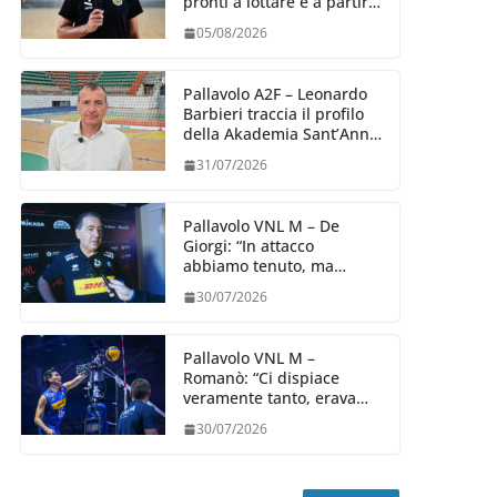
pronti a lottare e a partire
carichi sin dal primo
05/08/2026
giorno”
Pallavolo A2F – Leonardo
Barbieri traccia il profilo
della Akademia Sant’Anna
2026/27
31/07/2026
Pallavolo VNL M – De
Giorgi: “In attacco
abbiamo tenuto, ma
siamo stati penalizzati
30/07/2026
dalla prestazione in
ricezione, è la prima volta”
Pallavolo VNL M –
Romanò: “Ci dispiace
veramente tanto, eravamo
qui per fare di più,
30/07/2026
impareremo”