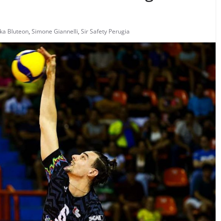
ka Bluteon
,
Simone Giannelli
,
Sir Safety Perugia