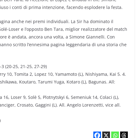
iuso i conti di prima intenzione, facendo esplodere la festa.
ugina anche nei premi individuali. La Sir ha dominato il
lé-Loser e l’opposto Ben Tara, miglior realizzatore del match
tore è andata, ancora una volta, a Simone Giannelli. Con
 hanno scritto l’ennesima pagina leggendaria di una storia che
(20-25, 21-25, 27-29)
ry 10, Tomita 2, Lopez 10, Yamamoto (L), Nishiyama, Kai 5. 4.
ikawa, Koutaro, Tarumi Yuga, Kotaro (L), Bagunas. All:
6, Loser 9, Solè 5, Plotnytskyi 6, Semeniuk 14, Colaci (L),
ciger, Crosato, Gaggini (L). All. Angelo Lorenzetti, vice all.
)