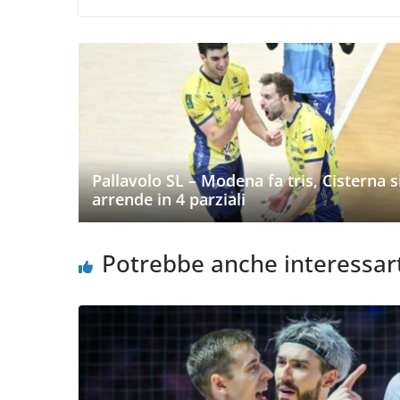
Pallavolo SL – Modena fa tris, Cisterna s
arrende in 4 parziali
Potrebbe anche interessar