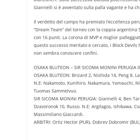
Giannelli si è avventato sulla palla vagante e ha ch
Il verdetto del campo ha premiato l’eccellenza per
“Dream Team” del torneo con la coppia argentina So
con 16 punti. La corona di MVP e miglior palleggia
questo successo meritato e cercato, i Block Devils
non sembra conoscere confini.
OSAKA BLUTEON – SIR SICOMA MONINI PERUGIA 0-3 
OSAKA BLUTEON: Brizard 2, Nishida 14, Peng 8, Lar
N.E: Nakamoto, Kunihiro, Nakamura, Yamauchi, Nish
Tuomas Sammelvuo.
SIR SICOMA MONINI PERUGIA: Giannelli 4, Ben Tara 1
Dzavoronok 10, Russo. N.E: Argilagos, Ishikawa, Cvan
Massimiliano Giaccardi.
ARBITRI: Ortiz Hector (PUR), Dobrev Dobromir (BUL