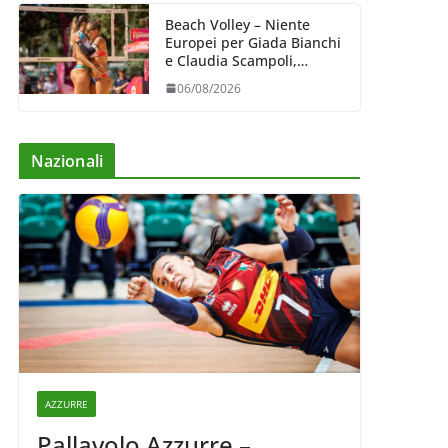
Beach Volley – Niente
Europei per Giada Bianchi
e Claudia Scampoli,
costrette al forfait
06/08/2026
Nazionali
AZZURRE
Pallavolo Azzurre –