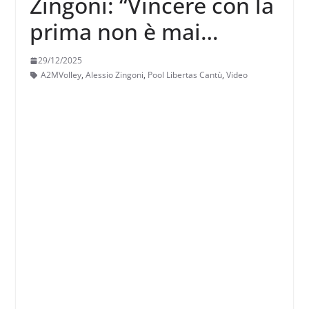
Zingoni: “Vincere con la
prima non è mai
semplice, e l’abbiamo
29/12/2025
fatto anche con valori
A2MVolley
,
Alessio Zingoni
,
Pool Libertas Cantù
,
Video
tecnici importanti”