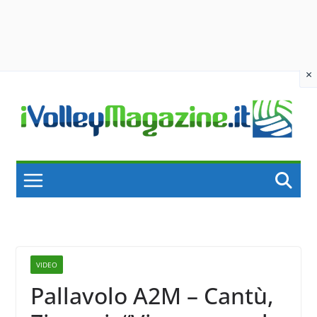
×
Skip
to
content
VIDEO
Pallavolo A2M – Cantù,