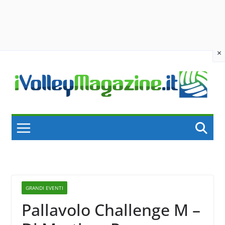
×
Skip
to
content
GRANDI EVENTI
Pallavolo Challenge M –