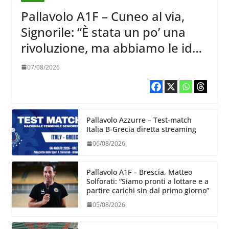
Pallavolo A1F – Cuneo al via,
Signorile: “È stata un po’ una
rivoluzione, ma abbiamo le idee
chiare siu cosa vogliamo fare”
07/08/2026
Pallavolo Azzurre – Test-match
Italia B-Grecia diretta streaming
06/08/2026
Pallavolo A1F – Brescia, Matteo
Solforati: “Siamo pronti a lottare e a
partire carichi sin dal primo giorno”
05/08/2026