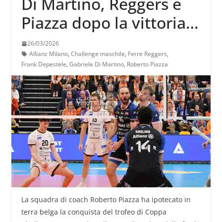
Di Martino, Reggers e
Piazza dopo la vittoria
con il Lindemans Aalst
26/03/2026
Allianz Milano
,
Challenge maschile
,
Ferre Reggers
,
Frank Depestele
,
Gabriele Di Martino
,
Roberto Piazza
La squadra di coach Roberto Piazza ha ipotecato in
terra belga la conquista del trofeo di Coppa