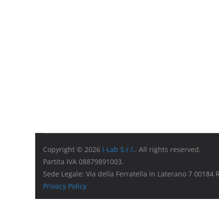
Copyright © 2026
I-Lab S.r.l.
. All rights reserved.
Partita IVA 08879891003.
Sede Legale: Via della Ferratella in Laterano 7 00184
Privacy Policy