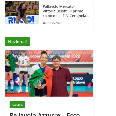
Pallavolo Mercato –
Vittoria Belotti, il primo
colpo della FLV Cerignola:
esperienza e qualità al
05/08/2026
centro
Nazionali
AZZURRE
Pallavolo Azzurre – Ecco