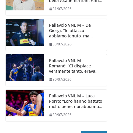
della Akademia Sant’Anna
2026/27
31/07/2026
Pallavolo VNL M – De
Giorgi: “In attacco
abbiamo tenuto, ma
siamo stati penalizzati
30/07/2026
dalla prestazione in
ricezione, è la prima volta”
Pallavolo VNL M –
Romanò: “Ci dispiace
veramente tanto, eravamo
qui per fare di più,
30/07/2026
impareremo”
Pallavolo VNL M – Luca
Porro: “Loro hanno battuto
molto bene, noi abbiamo
sofferto in ricezione, uno
30/07/2026
spunto su cui lavorare e
migliorare”