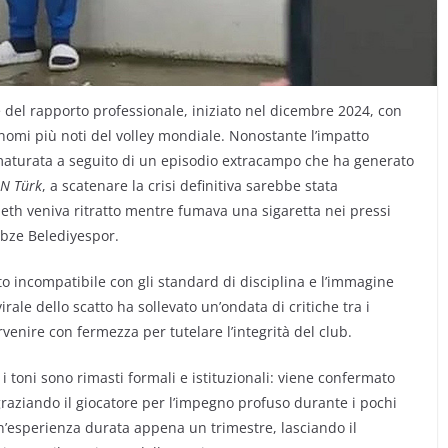
ne del rapporto professionale, iniziato nel dicembre 2024, con
nomi più noti del volley mondiale. Nonostante l’impatto
 maturata a seguito di un episodio extracampo che ha generato
N Türk
, a scatenare la crisi definitiva sarebbe stata
eth veniva ritratto mentre fumava una sigaretta nei pressi
Gebze Belediyespor.
to incompatibile con gli standard di disciplina e l’immagine
irale dello scatto ha sollevato un’ondata di critiche tra i
rvenire con fermezza per tutelare l’integrità del club.
i toni sono rimasti formali e istituzionali: viene confermato
raziando il giocatore per l’impegno profuso durante i pochi
n’esperienza durata appena un trimestre, lasciando il