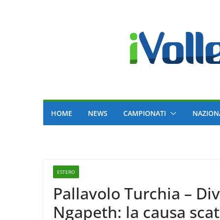
Skip
to
content
HOME
NEWS
CAMPIONATI
NAZION
ESTERO
Pallavolo Turchia – Di
Ngapeth: la causa sca