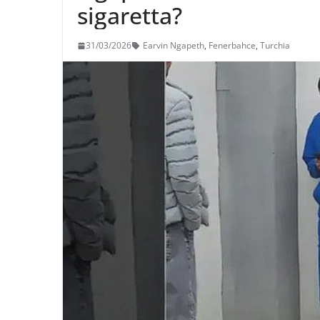
sigaretta?
31/03/2026
Earvin Ngapeth
,
Fenerbahce
,
Turchia