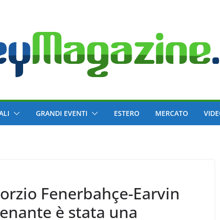
ALI
GRANDI EVENTI
ESTERO
MERCATO
VID
vorzio Fenerbahçe-Earvin
tenante è stata una