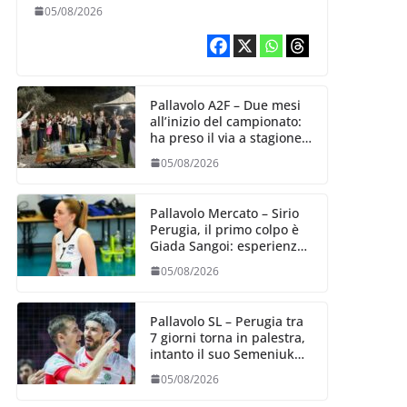
Aurora Bertasi
05/08/2026
Pallavolo A2F – Due mesi
all’inizio del campionato:
ha preso il via a stagione
delle Black Angels
05/08/2026
Pallavolo Mercato – Sirio
Perugia, il primo colpo è
Giada Sangoi: esperienza
e talento in attacco
05/08/2026
Pallavolo SL – Perugia tra
7 giorni torna in palestra,
intanto il suo Semeniuk
festeggia il bis in VNL
05/08/2026