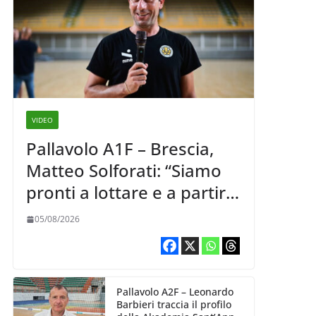
VIDEO
Pallavolo A1F – Brescia,
Matteo Solforati: “Siamo
pronti a lottare e a partire
carichi sin dal primo
05/08/2026
giorno”
Pallavolo A2F – Leonardo
Barbieri traccia il profilo