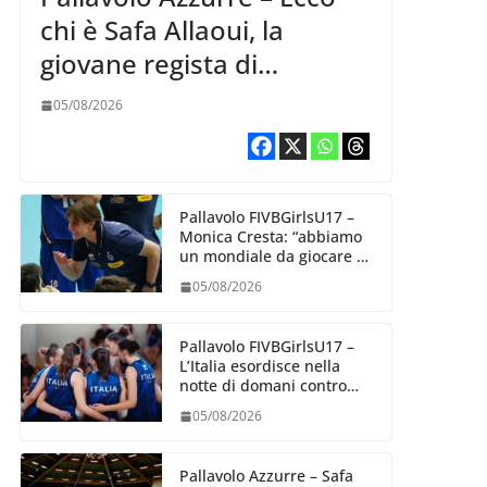
chi è Safa Allaoui, la
giovane regista di
Bergamo convocata al
05/08/2026
collegiale di Cavalese
Pallavolo FIVBGirlsU17 –
Monica Cresta: “abbiamo
un mondiale da giocare al
meglio delle nostre
05/08/2026
capacità”
Pallavolo FIVBGirlsU17 –
L’Italia esordisce nella
notte di domani contro
l’Algeria
05/08/2026
Pallavolo Azzurre – Safa