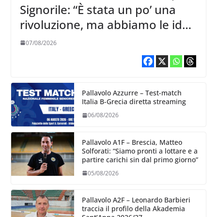
Signorile: “È stata un po’ una
rivoluzione, ma abbiamo le idee
chiare siu cosa vogliamo fare”
07/08/2026
Pallavolo Azzurre – Test-match
Italia B-Grecia diretta streaming
06/08/2026
Pallavolo A1F – Brescia, Matteo
Solforati: “Siamo pronti a lottare e a
partire carichi sin dal primo giorno”
05/08/2026
Pallavolo A2F – Leonardo Barbieri
traccia il profilo della Akademia