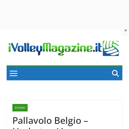
×
Skip
to
content
ESTERO
Pallavolo Belgio –