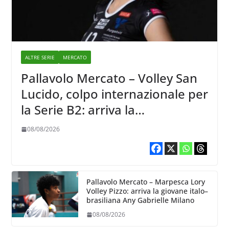
ALTRE SERIE
MERCATO
Pallavolo Mercato – Volley San
Lucido, colpo internazionale per
la Serie B2: arriva la
schiacciatrice lettone Kristine
08/08/2026
Teivane
Pallavolo Mercato – Marpesca Lory
Volley Pizzo: arriva la giovane italo–
brasiliana Any Gabrielle Milano
08/08/2026