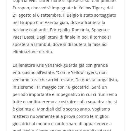
Dopo la VNL, l’attenzione si sposterà sul Campionato
Europeo, che vedrà impegnate le Yellow Tigers, dal
21 agosto al 6 settembre. Il Belgio è stato sorteggiato
nel Gruppo C in Azerbaigian, dove affronterà la
nazione ospitante, Portogallo, Romania, Spagna e
Paesi Bassi. Dagli ottavi di finale in poi, il torneo si
sposterà a Istanbul, dove si disputerà la fase ad
eliminazione diretta.
L’allenatore Kris Vansnick guarda già con grande
entusiasmo all’estate. “Con le Yellow Tigers, non
vediamo l’ora che arrivi l’estate. Da questa lunga lista,
inizieremo l’11 maggio con 18 giocatrici. Sarà un
periodo importante e impegnativo in cui ci riuniremo
tutte e continueremo a costruire sulla squadra che si
è distinta ai Mondiali dello scorso anno. Vogliamo
metterci nuovamente alla prova contro le migliori
giocatrici al mondo e confermare di appartenere a
quel livello. Siamo anche molto curiose di vedere i