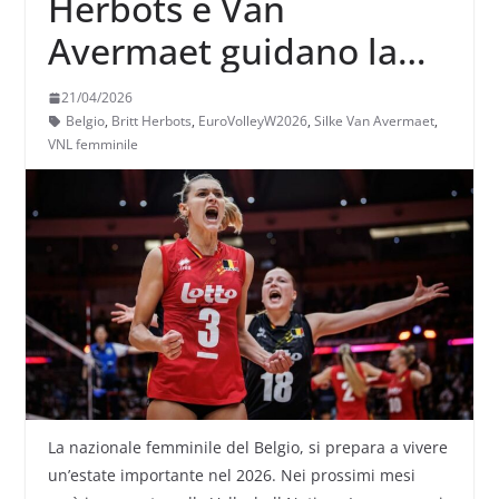
Herbots e Van
Avermaet guidano la
“long list” del Belgio
21/04/2026
femminile in vista di
Belgio
,
Britt Herbots
,
EuroVolleyW2026
,
Silke Van Avermaet
,
VNL femminile
VNL ed Europeo
La nazionale femminile del Belgio, si prepara a vivere
un’estate importante nel 2026. Nei prossimi mesi