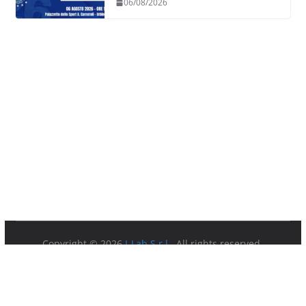
06/08/2026
Copyright © 2026
I-Lab S.r.l.
. All rights reserved.
Partita IVA 08879891003.
Sede Legale: Via della Ferratella in Laterano 7 00184 Roma.
Privacy Policy