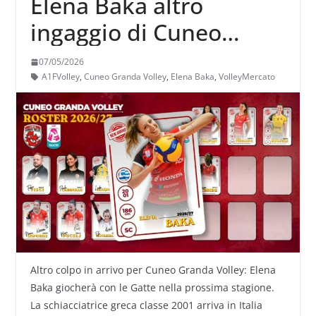
Elena Baka altro
ingaggio di Cuneo
Granda Volley
07/05/2026
A1FVolley
,
Cuneo Granda Volley
,
Elena Baka
,
VolleyMercato
Altro colpo in arrivo per Cuneo Granda Volley: Elena
Baka giocherà con le Gatte nella prossima stagione.
La schiacciatrice greca classe 2001 arriva in Italia