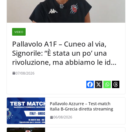
VIDEO
Pallavolo A1F – Cuneo al via,
Signorile: “È stata un po’ una
rivoluzione, ma abbiamo le idee
chiare siu cosa vogliamo fare”
07/08/2026
Pallavolo Azzurre – Test-match
Italia B-Grecia diretta streaming
06/08/2026