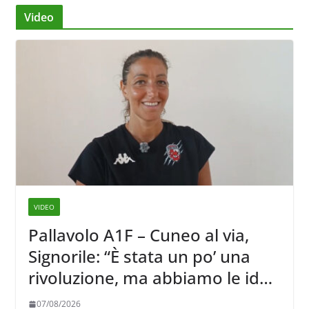
Video
VIDEO
Pallavolo A1F – Cuneo al via,
Signorile: “È stata un po’ una
rivoluzione, ma abbiamo le idee
chiare siu cosa vogliamo fare”
07/08/2026