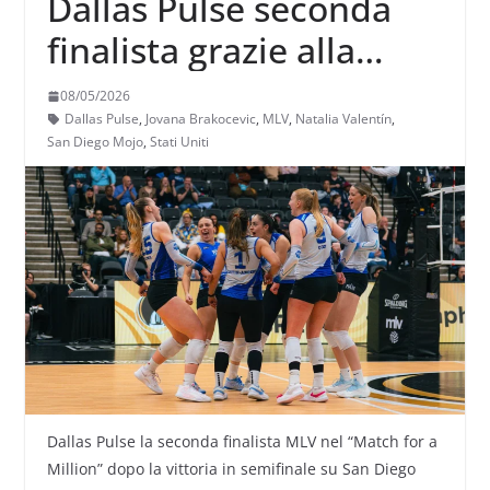
Dallas Pulse seconda
finalista grazie alla
vittoria in semifinale su
08/05/2026
San Diego Mojo
Dallas Pulse
,
Jovana Brakocevic
,
MLV
,
Natalia Valentín
,
San Diego Mojo
,
Stati Uniti
Dallas Pulse la seconda finalista MLV nel “Match for a
Million” dopo la vittoria in semifinale su San Diego