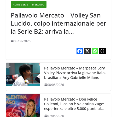
ALTRE SERIE
MERCATO
Pallavolo Mercato – Volley San
Lucido, colpo internazionale per
la Serie B2: arriva la
schiacciatrice lettone Kristine
08/08/2026
Teivane
Pallavolo Mercato – Marpesca Lory
Volley Pizzo: arriva la giovane italo–
brasiliana Any Gabrielle Milano
08/08/2026
Pallavolo Mercato – Don Felice
Colleoni, il colpo è Valentina Zago:
esperienza e oltre 5.000 punti al
servizio di Trescore
07/08/2026