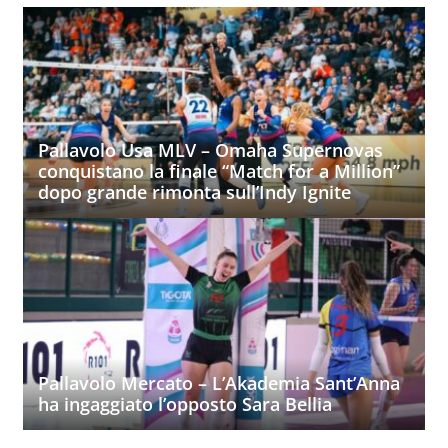
Pallavolo Usa MLV – Omaha Supernovas
conquistano la finale “Match for a Million”
dopo grande rimonta sull’Indy Ignite
Pallavolo Mercato – L’Akademia Sant’Anna
ha ingaggiato l’opposto Sara Bellia