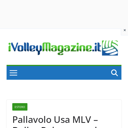
×
Skip
to
content
ESTERO
Pallavolo Usa MLV –