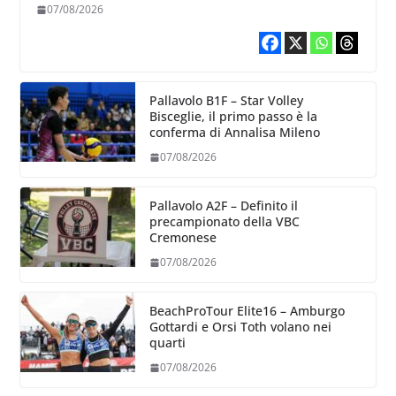
punti al servizio di Trescore
07/08/2026
Pallavolo B1F – Star Volley
Bisceglie, il primo passo è la
conferma di Annalisa Mileno
07/08/2026
Pallavolo A2F – Definito il
precampionato della VBC
Cremonese
07/08/2026
BeachProTour Elite16 – Amburgo
Gottardi e Orsi Toth volano nei
quarti
07/08/2026