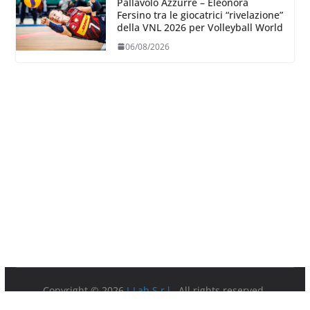
Pallavolo Azzurre – Eleonora
Fersino tra le giocatrici “rivelazione”
della VNL 2026 per Volleyball World
06/08/2026
Copyright © 2026
I-Lab S.r.l.
. All rights reserved.
Partita IVA 08879891003.