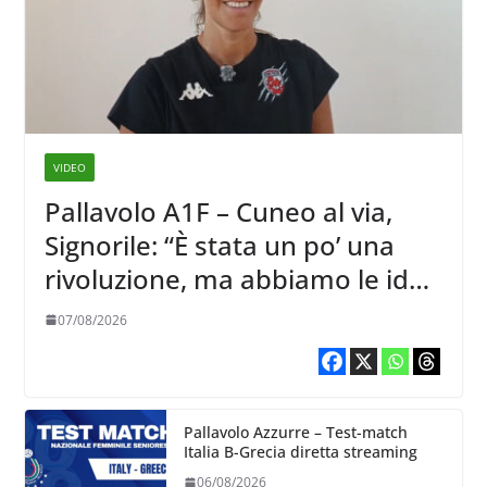
VIDEO
Pallavolo A1F – Cuneo al via,
Signorile: “È stata un po’ una
rivoluzione, ma abbiamo le idee
chiare siu cosa vogliamo fare”
07/08/2026
Pallavolo Azzurre – Test-match
Italia B-Grecia diretta streaming
06/08/2026