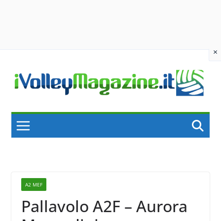
×
Skip
to
content
A2 MEF
Pallavolo A2F – Aurora