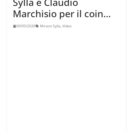
Sylla e Claudio
Marchisio per il coin
toss sul Centrale del
09/05/2026
Miriam Sylla
,
Video
Foro Italico