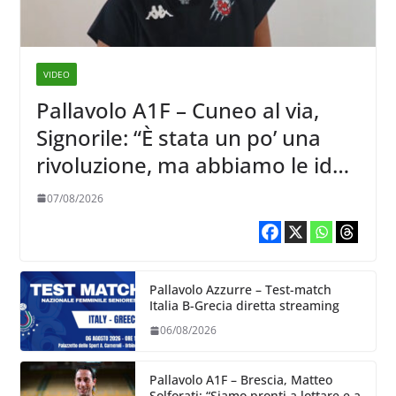
VIDEO
Pallavolo A1F – Cuneo al via,
Signorile: “È stata un po’ una
rivoluzione, ma abbiamo le idee
chiare siu cosa vogliamo fare”
07/08/2026
Pallavolo Azzurre – Test-match
Italia B-Grecia diretta streaming
06/08/2026
Pallavolo A1F – Brescia, Matteo
Solforati: “Siamo pronti a lottare e a