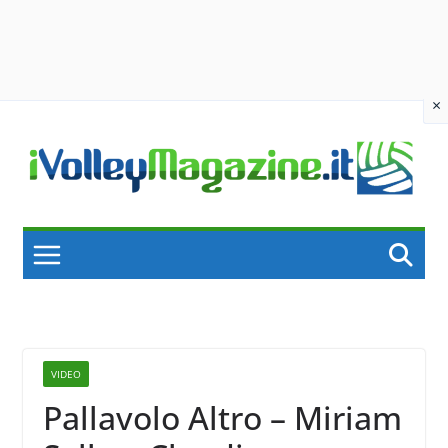
×
Skip
to
content
VIDEO
Pallavolo Altro – Miriam