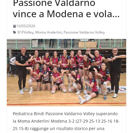
Passione Valdarno
vince a Modena e vola
in A3.
10/05/2026
B1FVolley
,
Moma Anderlini
,
Passione Valdarno Volley
Pediatrica Bindi Passione Valdarno Volley superando
la Moma Anderlini Modena 3-2 (27-29 25-13 25-16 18-
25 15-8) raggunge un risultato storico per una