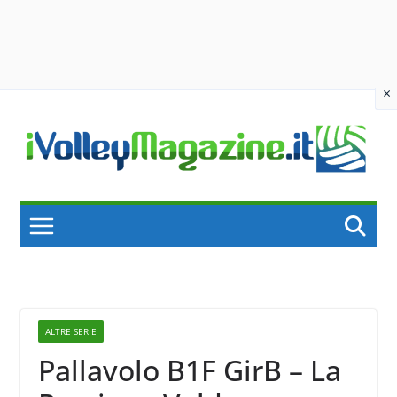
×
Skip
to
content
ALTRE SERIE
Pallavolo B1F GirB – La