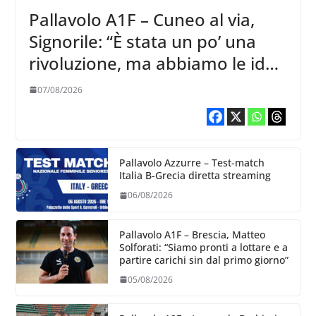
Pallavolo A1F – Cuneo al via,
Signorile: “È stata un po’ una
rivoluzione, ma abbiamo le idee
chiare siu cosa vogliamo fare”
07/08/2026
Pallavolo Azzurre – Test-match
Italia B-Grecia diretta streaming
06/08/2026
Pallavolo A1F – Brescia, Matteo
Solforati: “Siamo pronti a lottare e a
partire carichi sin dal primo giorno”
05/08/2026