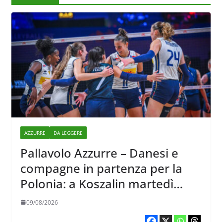
AZZURRE
DA LEGGERE
Pallavolo Azzurre – Danesi e
compagne in partenza per la
Polonia: a Koszalin martedì
giocano contro la Francia
09/08/2026