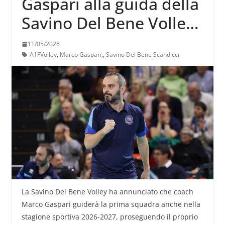
Gaspari alla guida della
Savino Del Bene Volley
anche la prossima
11/05/2026
stagione
A1FVolley
,
Marco Gaspari.
,
Savino Del Bene Scandicci
La Savino Del Bene Volley ha annunciato che coach
Marco Gaspari guiderà la prima squadra anche nella
stagione sportiva 2026-2027, proseguendo il proprio