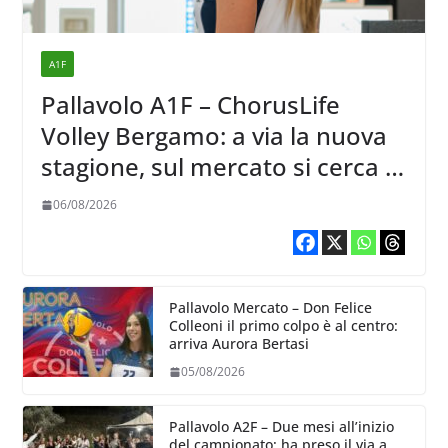
A1F
Pallavolo A1F – ChorusLife
Volley Bergamo: a via la nuova
stagione, sul mercato si cerca la
vice Ungureanu
06/08/2026
Pallavolo Mercato – Don Felice
Colleoni il primo colpo è al centro:
arriva Aurora Bertasi
05/08/2026
Pallavolo A2F – Due mesi all’inizio
del campionato: ha preso il via a