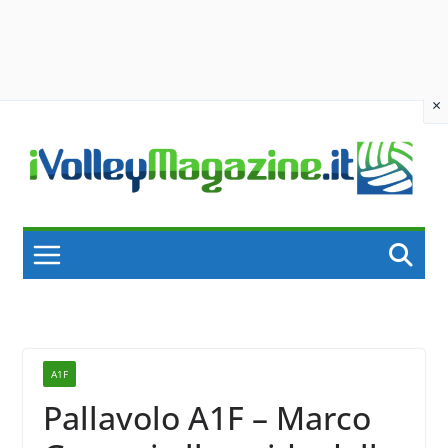
×
Skip
to
content
A1F
Pallavolo A1F – Marco