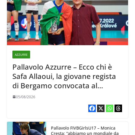
AZZURRE
Pallavolo Azzurre – Ecco chi è
Safa Allaoui, la giovane regista
di Bergamo convocata al
collegiale di Cavalese
05/08/2026
Pallavolo FIVBGirlsU17 – Monica
Cresta: “abbiamo un mondiale da