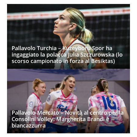
Pallavolo Turchia – Kuzeyboru Spor ha
ingaggiato la polacca Julia Szczurowska (lo
scorso campionato in forza al Besiktas)
Pallavolo Mercato – Novità al centro per la
Consolini Volley: Margherita Brandi è
biancazzurra