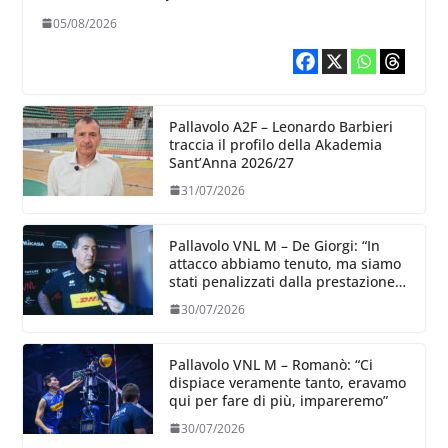
primo giorno”
05/08/2026
Pallavolo A2F – Leonardo Barbieri
traccia il profilo della Akademia
Sant’Anna 2026/27
31/07/2026
Pallavolo VNL M – De Giorgi: “In
attacco abbiamo tenuto, ma siamo
stati penalizzati dalla prestazione
in ricezione, è la prima volta”
30/07/2026
Pallavolo VNL M – Romanò: “Ci
dispiace veramente tanto, eravamo
qui per fare di più, impareremo”
30/07/2026