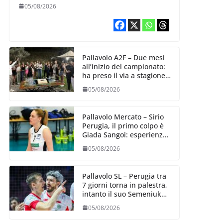
Aurora Bertasi
05/08/2026
Pallavolo A2F – Due mesi
all’inizio del campionato:
ha preso il via a stagione
delle Black Angels
05/08/2026
Pallavolo Mercato – Sirio
Perugia, il primo colpo è
Giada Sangoi: esperienza
e talento in attacco
05/08/2026
Pallavolo SL – Perugia tra
7 giorni torna in palestra,
intanto il suo Semeniuk
festeggia il bis in VNL
05/08/2026