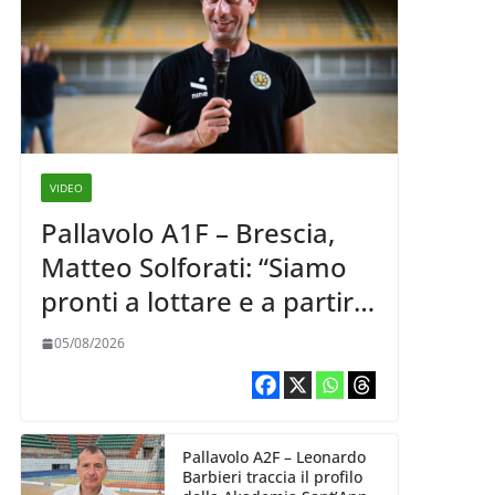
VIDEO
Pallavolo A1F – Brescia,
Matteo Solforati: “Siamo
pronti a lottare e a partire
carichi sin dal primo
05/08/2026
giorno”
Pallavolo A2F – Leonardo
Barbieri traccia il profilo