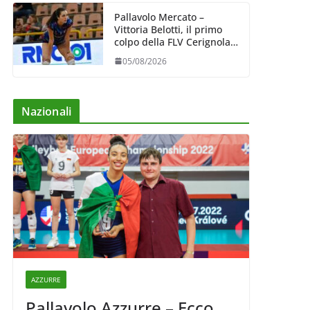
Pallavolo Mercato –
Vittoria Belotti, il primo
colpo della FLV Cerignola:
esperienza e qualità al
05/08/2026
centro
Nazionali
AZZURRE
Pallavolo Azzurre – Ecco