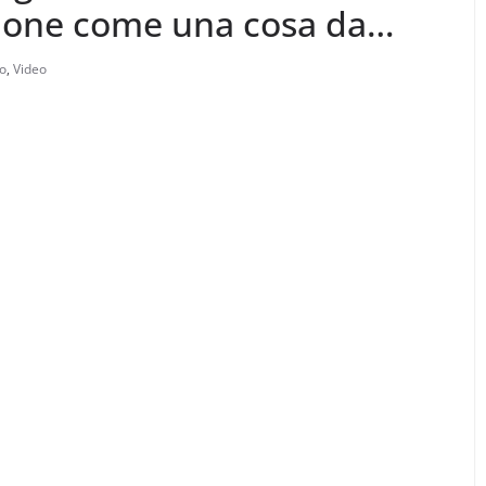
gione come una cosa da
o
,
Video