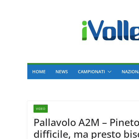
Skip
to
content
HOME
NEWS
CAMPIONATI
NAZION
VIDEO
Pallavolo A2M – Pinet
difficile, ma presto bi