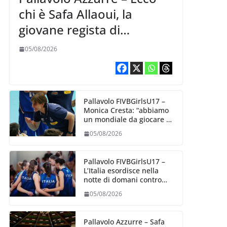
chi è Safa Allaoui, la
giovane regista di
Bergamo convocata al
05/08/2026
collegiale di Cavalese
Pallavolo FIVBGirlsU17 –
Monica Cresta: “abbiamo
un mondiale da giocare al
meglio delle nostre
05/08/2026
capacità”
Pallavolo FIVBGirlsU17 –
L’Italia esordisce nella
notte di domani contro
l’Algeria
05/08/2026
Pallavolo Azzurre – Safa