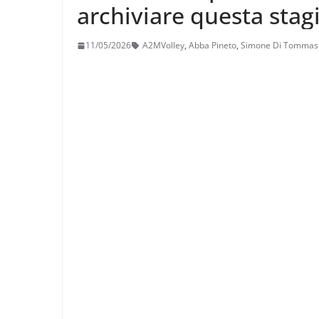
archiviare questa sta
sogno”
11/05/2026
A2MVolley
,
Abba Pineto
,
Simone Di Tommas