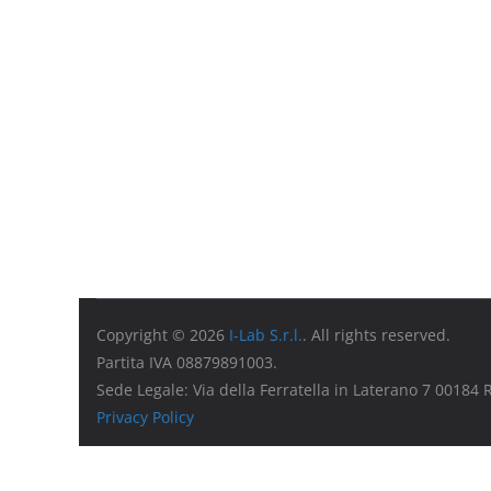
Copyright © 2026
I-Lab S.r.l.
. All rights reserved.
Partita IVA 08879891003.
Sede Legale: Via della Ferratella in Laterano 7 00184
Privacy Policy