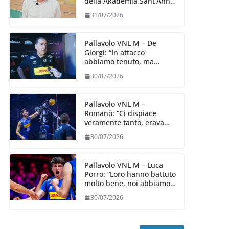
della Akademia Sant’Anna
2026/27
31/07/2026
Pallavolo VNL M – De
Giorgi: “In attacco
abbiamo tenuto, ma
siamo stati penalizzati
30/07/2026
dalla prestazione in
ricezione, è la prima volta”
Pallavolo VNL M –
Romanò: “Ci dispiace
veramente tanto, eravamo
qui per fare di più,
30/07/2026
impareremo”
Pallavolo VNL M – Luca
Porro: “Loro hanno battuto
molto bene, noi abbiamo
sofferto in ricezione, uno
30/07/2026
spunto su cui lavorare e
migliorare”