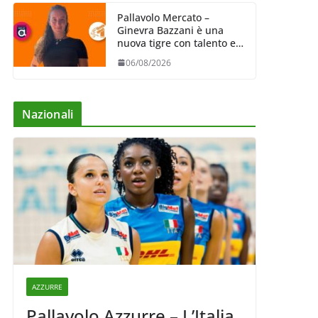
Pallavolo Mercato –
Ginevra Bazzani è una
nuova tigre con talento ed
entusiasmo
06/08/2026
Nazionali
AZZURRE
Pallavolo Azzurre – L’Italia