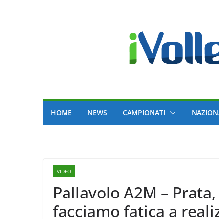
Skip
to
content
HOME
NEWS
CAMPIONATI
NAZION
VIDEO
Pallavolo A2M – Prata,
facciamo fatica a real