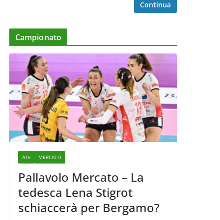
Continua
Campionato
A1F
MERCATO
Pallavolo Mercato – La
tedesca Lena Stigrot
schiaccerà per Bergamo?