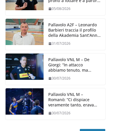
pronti a lottare e a partire
carichi sin dal primo
05/08/2026
giorno”
Pallavolo A2F – Leonardo
Barbieri traccia il profilo
della Akademia Sant’Anna
2026/27
31/07/2026
Pallavolo VNL M – De
Giorgi: “In attacco
abbiamo tenuto, ma
siamo stati penalizzati
30/07/2026
dalla prestazione in
ricezione, è la prima volta”
Pallavolo VNL M –
Romanò: “Ci dispiace
veramente tanto, eravamo
qui per fare di più,
30/07/2026
impareremo”