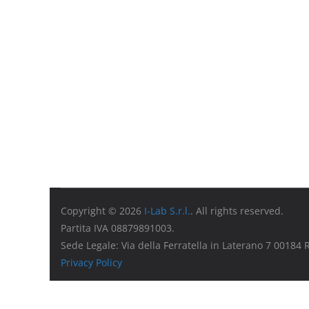
Copyright © 2026
I-Lab S.r.l.
. All rights reserved.
Partita IVA 08879891003.
Sede Legale: Via della Ferratella in Laterano 7 00184
Privacy Policy