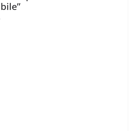
bile”
o