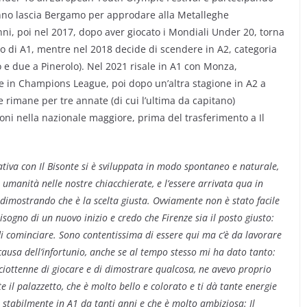
anno lascia Bergamo per approdare alla Metalleghe
nni, poi nel 2017, dopo aver giocato i Mondiali Under 20, torna
o di A1, mentre nel 2018 decide di scendere in A2, categoria
 e due a Pinerolo). Nel 2021 risale in A1 con Monza,
 in Champions League, poi dopo un’altra stagione in A2 a
 rimane per tre annate (di cui l’ultima da capitano)
i nella nazionale maggiore, prima del trasferimento a Il
ativa con Il Bisonte si è sviluppata in modo spontaneo e naturale,
a umanità nelle nostre chiacchierate, e l’essere arrivata qua in
 dimostrando che è la scelta giusta. Ovviamente non è stato facile
sogno di un nuovo inizio e credo che Firenze sia il posto giusto:
di cominciare. Sono contentissima di essere qui ma c’è da lavorare
ausa dell’infortunio, anche se al tempo stesso mi ha dato tanto:
iciottenne di giocare e di dimostrare qualcosa, ne avevo proprio
il palazzetto, che è molto bello e colorato e ti dà tante energie
 è stabilmente in A1 da tanti anni e che è molto ambiziosa: Il