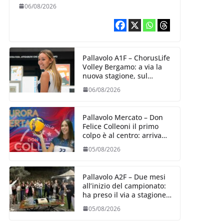
10 agosto, i sogni di
06/08/2026
salvezza di Julie
Lengweiler,
Pallavolo A1F – ChorusLife
Volley Bergamo: a via la
nuova stagione, sul
mercato si cerca la vice
06/08/2026
Ungureanu
Pallavolo Mercato – Don
Felice Colleoni il primo
colpo è al centro: arriva
Aurora Bertasi
05/08/2026
Pallavolo A2F – Due mesi
all’inizio del campionato:
ha preso il via a stagione
delle Black Angels
05/08/2026