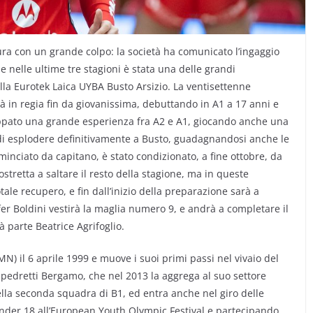
gura con un grande colpo: la società ha comunicato l’ingaggio
he nelle ultime tre stagioni è stata una delle grandi
lla Eurotek Laica UYBA Busto Arsizio. La ventisettenne
à in regia fin da giovanissima, debuttando in A1 a 17 anni e
ppato una grande esperienza fra A2 e A1, giocando anche una
i esplodere definitivamente a Busto, guadagnandosi anche le
inciato da capitano, è stato condizionato, a fine ottobre, da
ostretta a saltare il resto della stagione, ma in queste
le recupero, e fin dall’inizio della preparazione sarà a
ifer Boldini vestirà la maglia numero 9, e andrà a completare il
ià parte Beatrice Agrifoglio.
(MN) il 6 aprile 1999 e muove i suoi primi passi nel vivaio del
apedretti Bergamo, che nel 2013 la aggrega al suo settore
ella seconda squadra di B1, ed entra anche nel giro delle
a Under 18 all’European Youth Olympic Festival e partecipando