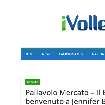
Skip
to
content
HOME
NEWS
CAMPIONATI
NAZION
MERCATO
Pallavolo Mercato – Il 
benvenuto a Jennifer B