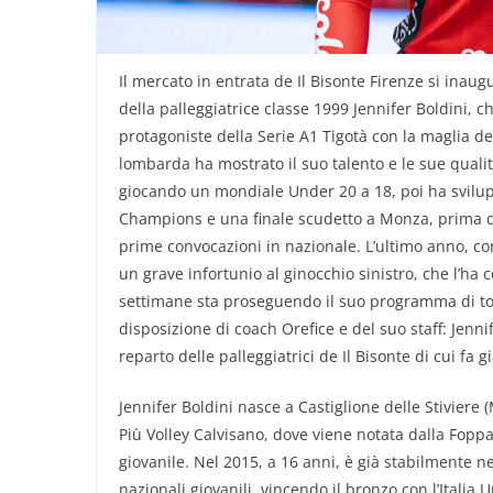
Il mercato in entrata de Il Bisonte Firenze si inau
della palleggiatrice classe 1999 Jennifer Boldini, c
protagoniste della Serie A1 Tigotà con la maglia de
lombarda ha mostrato il suo talento e le sue qualit
giocando un mondiale Under 20 a 18, poi ha svilu
Champions e una finale scudetto a Monza, prima d
prime convocazioni in nazionale. L’ultimo anno, com
un grave infortunio al ginocchio sinistro, che l’ha c
settimane sta proseguendo il suo programma di tota
disposizione di coach Orefice e del suo staff: Jenn
reparto delle palleggiatrici de Il Bisonte di cui fa g
Jennifer Boldini nasce a Castiglione delle Stiviere 
Più Volley Calvisano, dove viene notata dalla Fopp
giovanile. Nel 2015, a 16 anni, è già stabilmente n
nazionali giovanili, vincendo il bronzo con l’Itali