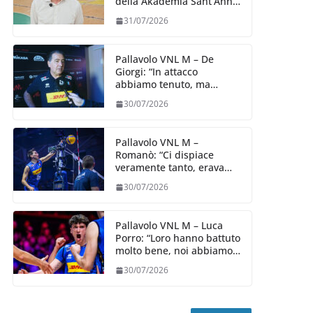
della Akademia Sant’Anna
2026/27
31/07/2026
Pallavolo VNL M – De
Giorgi: “In attacco
abbiamo tenuto, ma
siamo stati penalizzati
30/07/2026
dalla prestazione in
ricezione, è la prima volta”
Pallavolo VNL M –
Romanò: “Ci dispiace
veramente tanto, eravamo
qui per fare di più,
30/07/2026
impareremo”
Pallavolo VNL M – Luca
Porro: “Loro hanno battuto
molto bene, noi abbiamo
sofferto in ricezione, uno
30/07/2026
spunto su cui lavorare e
migliorare”