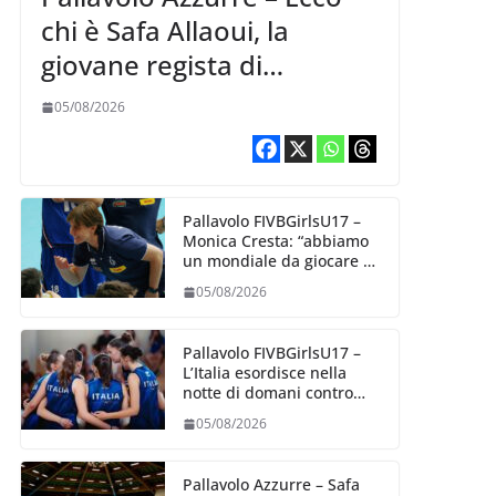
chi è Safa Allaoui, la
giovane regista di
Bergamo convocata al
05/08/2026
collegiale di Cavalese
Pallavolo FIVBGirlsU17 –
Monica Cresta: “abbiamo
un mondiale da giocare al
meglio delle nostre
05/08/2026
capacità”
Pallavolo FIVBGirlsU17 –
L’Italia esordisce nella
notte di domani contro
l’Algeria
05/08/2026
Pallavolo Azzurre – Safa