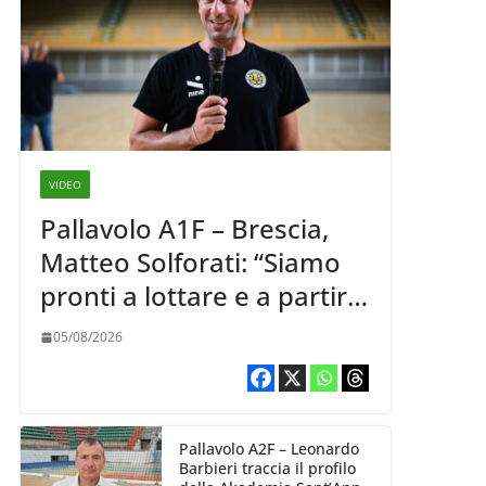
VIDEO
Pallavolo A1F – Brescia,
Matteo Solforati: “Siamo
pronti a lottare e a partire
carichi sin dal primo
05/08/2026
giorno”
Pallavolo A2F – Leonardo
Barbieri traccia il profilo