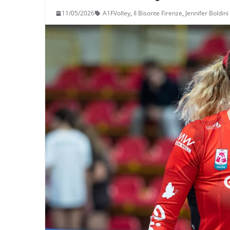
11/05/2026
A1FVolley
,
Il Bisonte Firenze
,
Jennifer Boldini