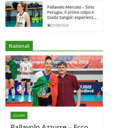
Pallavolo Mercato – Sirio
Perugia, il primo colpo è
Giada Sangoi: esperienza
e talento in attacco
05/08/2026
Nazionali
AZZURRE
Pallavolo Azzurre – Ecco