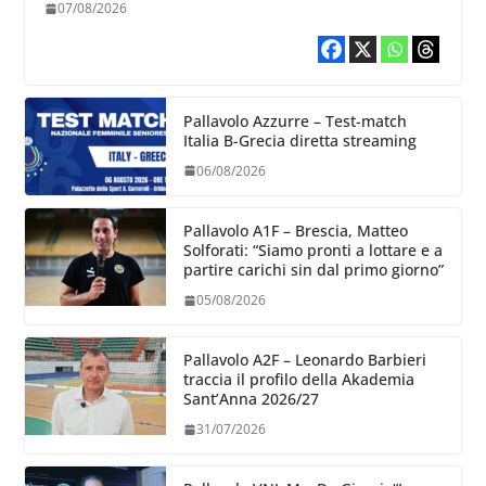
chiare siu cosa vogliamo fare”
07/08/2026
Pallavolo Azzurre – Test-match
Italia B-Grecia diretta streaming
06/08/2026
Pallavolo A1F – Brescia, Matteo
Solforati: “Siamo pronti a lottare e a
partire carichi sin dal primo giorno”
05/08/2026
Pallavolo A2F – Leonardo Barbieri
traccia il profilo della Akademia
Sant’Anna 2026/27
31/07/2026