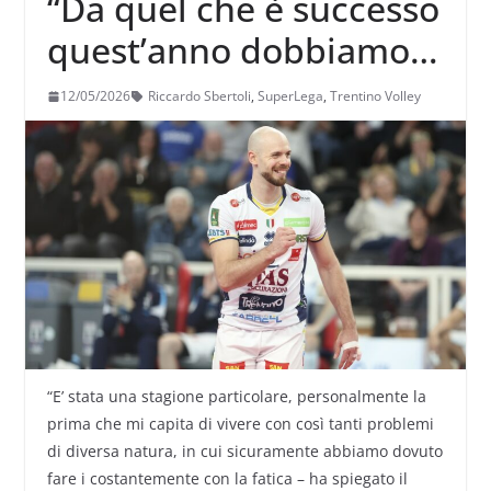
“Da quel che è successo
quest’anno dobbiamo
comunque aver
12/05/2026
Riccardo Sbertoli
,
SuperLega
,
Trentino Volley
imparato qualcosa ed
uscirne cresciuti”.
“E’ stata una stagione particolare, personalmente la
prima che mi capita di vivere con così tanti problemi
di diversa natura, in cui sicuramente abbiamo dovuto
fare i costantemente con la fatica – ha spiegato il