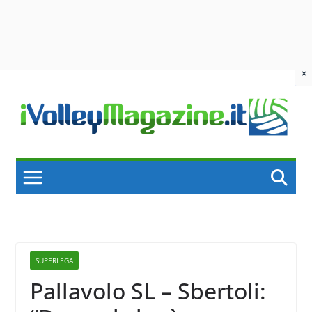
×
Skip
to
content
SUPERLEGA
Pallavolo SL – Sbertoli: