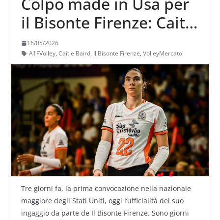
Colpo made in Usa per
il Bisonte Firenze: Caitie
Baird
16/05/2026
A1FVolley
,
Caitie Baird
,
Il Bisonte Firenze
,
VolleyMercato
Tre giorni fa, la prima convocazione nella nazionale
maggiore degli Stati Uniti, oggi l’ufficialità del suo
ingaggio da parte de Il Bisonte Firenze. Sono giorni