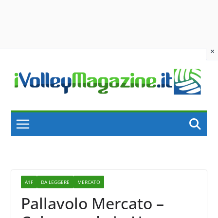
×
Skip
to
content
A1F
DA LEGGERE
MERCATO
Pallavolo Mercato –