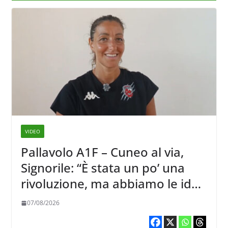
VIDEO
Pallavolo A1F – Cuneo al via,
Signorile: “È stata un po’ una
rivoluzione, ma abbiamo le idee
chiare siu cosa vogliamo fare”
07/08/2026