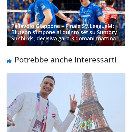
Pallavolo Giappone – Finale SV.LeagueM:
Bluteon s’impone al quinto set su Suntory
Sunbirds, decisiva gara 3 domani mattina
Potrebbe anche interessarti