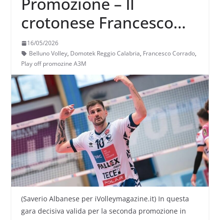
Promozione – Il
crotonese Francesco
Corrado lancia il guanto
16/05/2026
di sfida ai reggini della
Belluno Volley
,
Domotek Reggio Calabria
,
Francesco Corrado
,
Play off promozine A3M
Domotek
(Saverio Albanese per iVolleymagazine.it) In questa
gara decisiva valida per la seconda promozione in