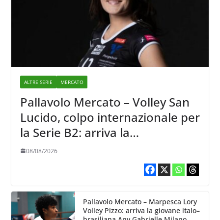
ALTRE SERIE
MERCATO
Pallavolo Mercato – Volley San
Lucido, colpo internazionale per
la Serie B2: arriva la
schiacciatrice lettone Kristine
08/08/2026
Teivane
Pallavolo Mercato – Marpesca Lory
Volley Pizzo: arriva la giovane italo–
brasiliana Any Gabrielle Milano