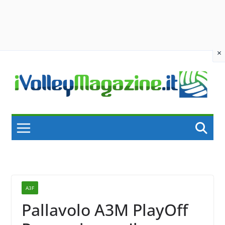
×
Skip
to
content
A3F
Pallavolo A3M PlayOff