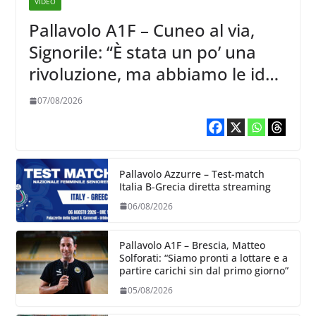
VIDEO
Pallavolo A1F – Cuneo al via,
Signorile: “È stata un po’ una
rivoluzione, ma abbiamo le idee
chiare siu cosa vogliamo fare”
07/08/2026
Pallavolo Azzurre – Test-match
Italia B-Grecia diretta streaming
06/08/2026
Pallavolo A1F – Brescia, Matteo
Solforati: “Siamo pronti a lottare e a
partire carichi sin dal primo giorno”
05/08/2026