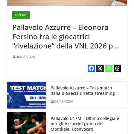
AZZURRE
Pallavolo Azzurre – Eleonora
Fersino tra le giocatrici
“rivelazione” della VNL 2026 per
Volleyball World
06/08/2026
Pallavolo Azzurre – Test-match
Italia B-Grecia diretta streaming
06/08/2026
Pallavolo U17M – Ultimo collegiale
per gli Azzurrini prima del
Mondiale, i convocati