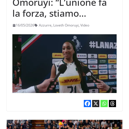
Omoruyi: “L’unione fa
la forza, stiamo
creando proprio un bel
16/05/2026
Azzurre
,
Loveth Omoruyi
,
Video
gruppo”