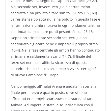
vincente messo a segno da capitan Giannelli (29-27).
Nel secondo set, invece, Perugia è partita meno
contratta e ha provato a fare subito il vuoto + 5 (9-4).
La resistenza polacca nulla ha potuto in questa fase e
la formazione umbra, brava in ogni fondamentale, ha
continuato a macinare punti pesanti fino al 25-18.
Dopo uno scintillante secondo set, Perugia ha
continuato a giocare bene e imporre il proprio ritmo
(10-4). Nella fase centrale gli umbri hanno continuato
a rimanere saldamente avanti (14-7). Il finale del
terzo set non ha scalfito la sicurezza di questa
squadra che ha chiuso set e match 25-15. Perugia è
di nuovo Campione d’Europa.
Nel pomeriggio all’Inalpi Arena è andata in scena la
finale per il terzo e quarto posto, dove si sono
affrontati PGE Projekt Warszawa e Ziraat Bankkart
Ankara. Ad imporsi è stata la squadra turca con il