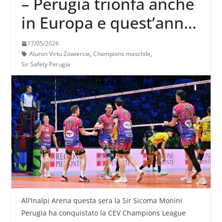
– Perugia trionfa anche
in Europa e quest’anno
è campione di tutto
17/05/2026
Aluron Virtu Zawiercie
,
Champions maschile
,
Sir Safety Perugia
All’Inalpi Arena questa sera la Sir Sicoma Monini
Perugia ha conquistato la CEV Champions League