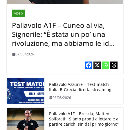
VIDEO
Pallavolo A1F – Cuneo al via,
Signorile: “È stata un po’ una
rivoluzione, ma abbiamo le idee
chiare siu cosa vogliamo fare”
07/08/2026
Pallavolo Azzurre – Test-match
Italia B-Grecia diretta streaming
06/08/2026
Pallavolo A1F – Brescia, Matteo
Solforati: “Siamo pronti a lottare e a
partire carichi sin dal primo giorno”