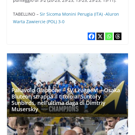
punteggio di 3-2 (20-25, 25-23, 13-25, 25-23, 15-11).
TABELLINO –
Sir Sicoma Monini Perugia (ITA) -Aluron
Warta Zawiercie (POL) 3-0
Pallavolo Giappone – SV.LeagueM – Osaka
Bluteon strappa il titolo ai Suntory
Sunbirds, nell’ultima daga di Dimtriy
Muserskiy