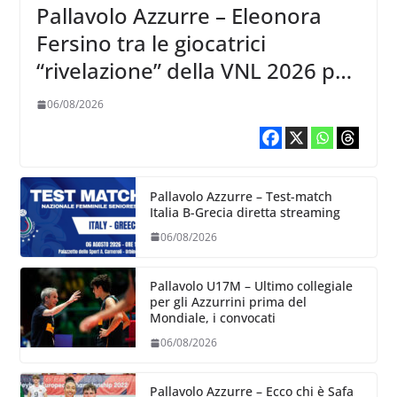
Pallavolo Azzurre – Eleonora
Fersino tra le giocatrici
“rivelazione” della VNL 2026 per
Volleyball World
06/08/2026
Pallavolo Azzurre – Test-match
Italia B-Grecia diretta streaming
06/08/2026
Pallavolo U17M – Ultimo collegiale
per gli Azzurrini prima del
Mondiale, i convocati
06/08/2026
Pallavolo Azzurre – Ecco chi è Safa