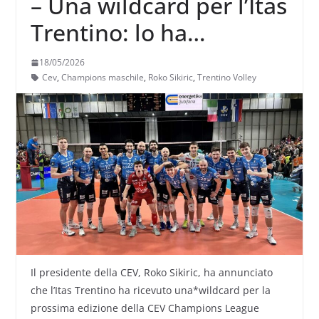
– Una wildcard per l’Itas
Trentino: lo ha
annunciato il
18/05/2026
presidente Cev Roko
Cev
,
Champions maschile
,
Roko Sikiric
,
Trentino Volley
Sikiric
Il presidente della CEV, Roko Sikiric, ha annunciato
che l’Itas Trentino ha ricevuto una*wildcard per la
prossima edizione della CEV Champions League