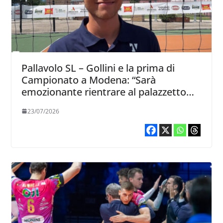
Pallavolo SL – Gollini e la prima di
Campionato a Modena: “Sarà
emozionante rientrare al palazzetto
dove giocherò per la prima volta da
23/07/2026
avversario”