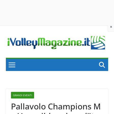
×
Skip
to
content
GRANDI EVENTI
Pallavolo Champions M