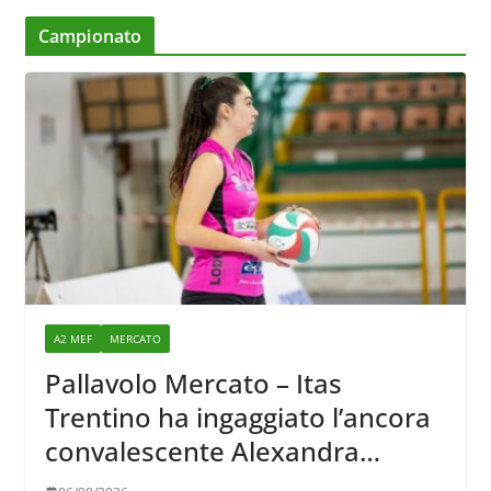
Campionato
A2 MEF
MERCATO
Pallavolo Mercato – Itas
Trentino ha ingaggiato l’ancora
convalescente Alexandra
Ravarini