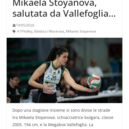
Mikaela Stoyanova,
salutata da Vallefoglia,
potrebbe accasarsi a
19/05/2026
Macerata?
A1FVolley
,
Balducci Macerata
,
Mikaela Stoyanova
Dopo una stagione insieme si sono divise le strade
tra
Mikaela Stoyanova, schiacciatrice bulgara, classe
2005, 194 cm, e la
Megabox
Vallefoglia
. La