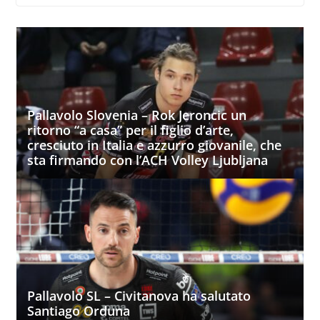
Pallavolo Slovenia – Rok Jeroncic un
ritorno “a casa” per il figlio d’arte,
cresciuto in Italia e azzurro giovanile, che
sta firmando con l’ACH Volley Ljubljana
Pallavolo SL – Civitanova ha salutato
Santiago Orduna