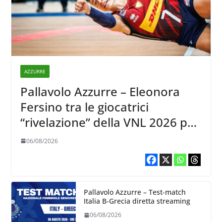
AZZURRE
Pallavolo Azzurre – Eleonora
Fersino tra le giocatrici
“rivelazione” della VNL 2026 per
Volleyball World
06/08/2026
Pallavolo Azzurre – Test-match
Italia B-Grecia diretta streaming
06/08/2026