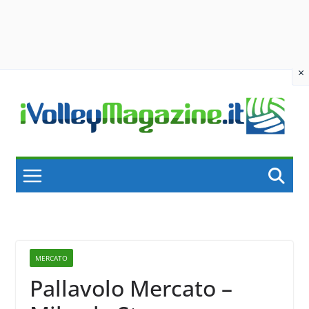
×
Skip
to
content
MERCATO
Pallavolo Mercato –