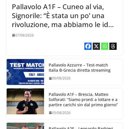
Pallavolo A1F – Cuneo al via,
Signorile: “È stata un po’ una
rivoluzione, ma abbiamo le idee
chiare siu cosa vogliamo fare”
07/08/2026
Pallavolo Azzurre – Test-match
Italia B-Grecia diretta streaming
06/08/2026
Pallavolo A1F – Brescia, Matteo
Solforati: “Siamo pronti a lottare e a
partire carichi sin dal primo giorno”
05/08/2026
Pallavolo A2F – Leonardo Barbieri