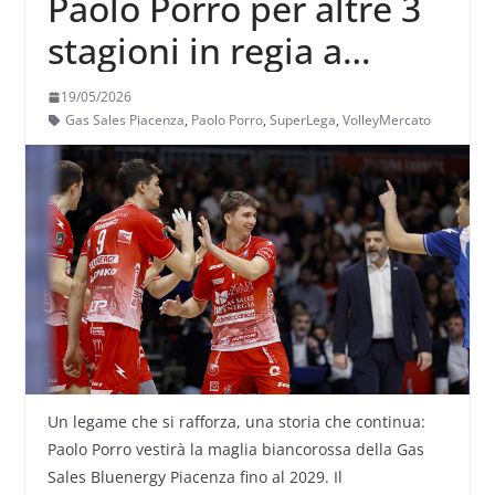
Paolo Porro per altre 3
stagioni in regia a
Piacenza
19/05/2026
Gas Sales Piacenza
,
Paolo Porro
,
SuperLega
,
VolleyMercato
Un legame che si rafforza, una storia che continua:
Paolo Porro vestirà la maglia biancorossa della Gas
Sales Bluenergy Piacenza fino al 2029. Il