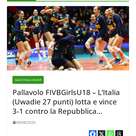
NAZIONALIUNDER
Pallavolo FIVBGirlsU18 – L’Italia
(Uwadie 27 punti) lotta e vince
3-1 contro la Repubblica
Dominicana
08/08/2026