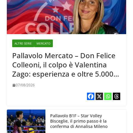
ALTRE SERIE
MERCATO
Pallavolo Mercato – Don Felice
Colleoni, il colpo è Valentina
Zago: esperienza e oltre 5.000
punti al servizio di Trescore
07/08/2026
Pallavolo B1F – Star Volley
Bisceglie, il primo passo è la
conferma di Annalisa Mileno