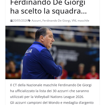
Ferdinando De Giorgi
ha scelto la squadra
italiana per la VNL 2026
20/05/2026
Azzurri
,
Ferdinando De Giorgi
,
VNL maschile
Il CT della Nazionale maschile Ferdinando De Giorgi
ha ufficializzato la lista dei 30 azzurri che saranno
utilizzati per la Volleyball Nations League 2026.
Gli azzurri campioni del Mondo e medaglia d’argento