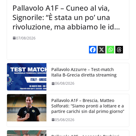
Pallavolo A1F – Cuneo al via,
Signorile: “È stata un po’ una
rivoluzione, ma abbiamo le idee
chiare siu cosa vogliamo fare”
07/08/2026
Pallavolo Azzurre – Test-match
Italia B-Grecia diretta streaming
06/08/2026
Pallavolo A1F – Brescia, Matteo
Solforati: “Siamo pronti a lottare e a
partire carichi sin dal primo giorno”
05/08/2026