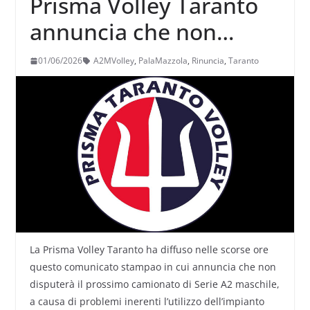
Prisma Volley Taranto
annuncia che non
disputerà il prossimo
01/06/2026
A2MVolley
,
PalaMazzola
,
Rinuncia
,
Taranto
campionato: ecco
perchè
La Prisma Volley Taranto ha diffuso nelle scorse ore
questo comunicato stampao in cui annuncia che non
disputerà il prossimo camionato di Serie A2 maschile,
a causa di problemi inerenti l’utilizzo dell’impianto