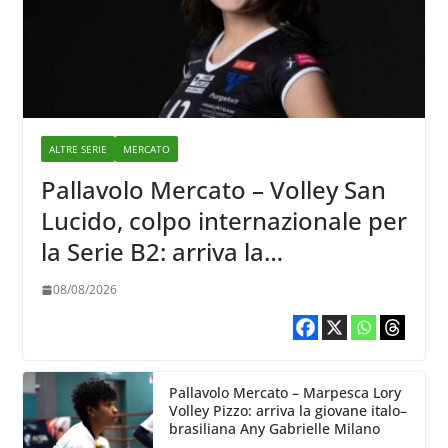
ALTRE SERIE
MERCATO
Pallavolo Mercato – Volley San
Lucido, colpo internazionale per
la Serie B2: arriva la
schiacciatrice lettone Kristine
08/08/2026
Teivane
Pallavolo Mercato – Marpesca Lory
Volley Pizzo: arriva la giovane italo–
brasiliana Any Gabrielle Milano