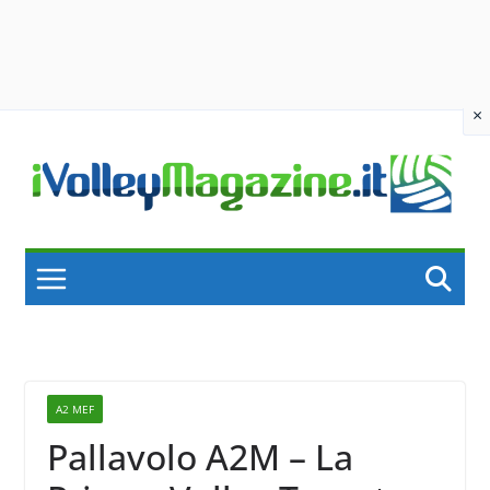
×
Skip
to
content
A2 MEF
Pallavolo A2M – La