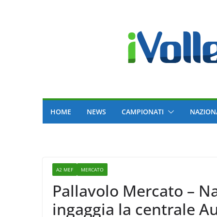
Skip
to
content
HOME
NEWS
CAMPIONATI
NAZION
A2 MEF
MERCATO
Pallavolo Mercato – 
ingaggia la centrale A