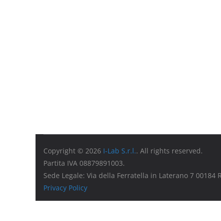
Copyright © 2026
I-Lab S.r.l.
. All rights reserved.
Partita IVA 08879891003.
Sede Legale: Via della Ferratella in Laterano 7 00184
Privacy Policy