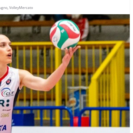
dugno
,
VolleyMercato