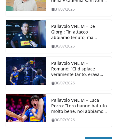
della Akademia Sant’Anna
2026/27
31/07/2026
Pallavolo VNL M – De
Giorgi: “In attacco
abbiamo tenuto, ma
siamo stati penalizzati
30/07/2026
dalla prestazione in
ricezione, è la prima volta”
Pallavolo VNL M –
Romanò: “Ci dispiace
veramente tanto, eravamo
qui per fare di più,
30/07/2026
impareremo”
Pallavolo VNL M – Luca
Porro: “Loro hanno battuto
molto bene, noi abbiamo
sofferto in ricezione, uno
30/07/2026
spunto su cui lavorare e
migliorare”