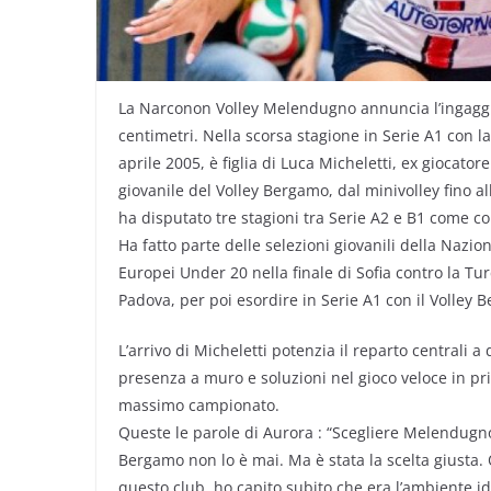
La Narconon Volley Melendugno annuncia l’ingaggio 
centimetri. Nella scorsa stagione in Serie A1 con l
aprile 2005, è figlia di Luca Micheletti, ex giocatore
giovanile del Volley Bergamo, dal minivolley fino al
ha disputato tre stagioni tra Serie A2 e B1 come col
Ha fatto parte delle selezioni giovanili della Nazi
Europei Under 20 nella finale di Sofia contro la Tu
Padova, per poi esordire in Serie A1 con il Volley
L’arrivo di Micheletti potenzia il reparto centrali 
presenza a muro e soluzioni nel gioco veloce in p
massimo campionato.
Queste le parole di Aurora : “Scegliere Melendugn
Bergamo non lo è mai. Ma è stata la scelta giusta. Q
questo club, ho capito subito che era l’ambiente i