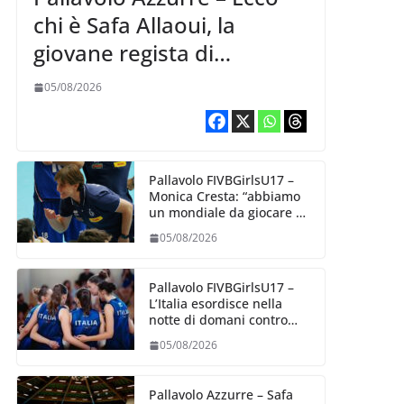
chi è Safa Allaoui, la
giovane regista di
Bergamo convocata al
05/08/2026
collegiale di Cavalese
Pallavolo FIVBGirlsU17 –
Monica Cresta: “abbiamo
un mondiale da giocare al
meglio delle nostre
05/08/2026
capacità”
Pallavolo FIVBGirlsU17 –
L’Italia esordisce nella
notte di domani contro
l’Algeria
05/08/2026
Pallavolo Azzurre – Safa