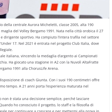
della centrale Aurora Micheletti, classe 2005, alta 190
a maglia del Volley Bergamo 1991. Nata nella città orobica il 27
 e dirigente sportivo. Ha compiuto l’intera trafila nel settore
l’Under 17. Nel 2021 è entrata nel progetto Club Italia, dove
legiale.
onale italiana, vincendo la medaglia d’argento ai Campionati
rchia. Ha giocato una stagione in A2 con la Nuvolì AltaFratte
 Bergamo 1991 alla ChorusLife Arena.
a disposizione di coach Giunta. Con i suoi 190 centimetri offre
rimo tempo. A 21 anni porta l’esperienza maturata nel
o non è stata una decisione semplice, perché lasciare
uando ho conosciuto il progetto, lo staff e la filosofia di
deale per continuare a crescere e per mettermi alla prova in