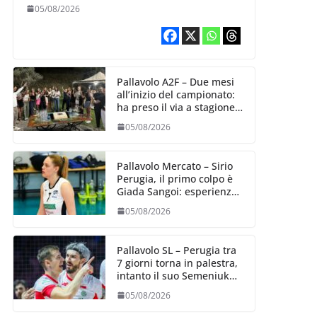
Aurora Bertasi
05/08/2026
Pallavolo A2F – Due mesi
all’inizio del campionato:
ha preso il via a stagione
delle Black Angels
05/08/2026
Pallavolo Mercato – Sirio
Perugia, il primo colpo è
Giada Sangoi: esperienza
e talento in attacco
05/08/2026
Pallavolo SL – Perugia tra
7 giorni torna in palestra,
intanto il suo Semeniuk
festeggia il bis in VNL
05/08/2026