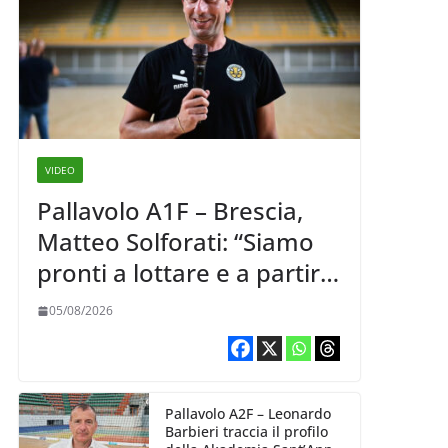
VIDEO
Pallavolo A1F – Brescia,
Matteo Solforati: “Siamo
pronti a lottare e a partire
carichi sin dal primo
05/08/2026
giorno”
Pallavolo A2F – Leonardo
Barbieri traccia il profilo