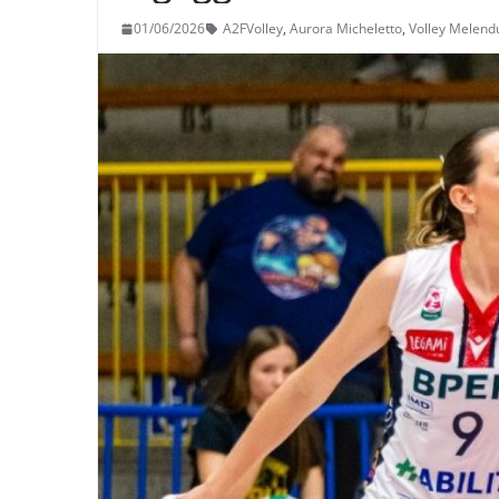
01/06/2026
A2FVolley
,
Aurora Micheletto
,
Volley Melen