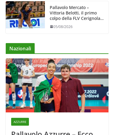
Pallavolo Mercato –
Vittoria Belotti, il primo
colpo della FLV Cerignola:
esperienza e qualità al
05/08/2026
centro
Nazionali
AZZURRE
Pallavolo Azzurre – Ecco