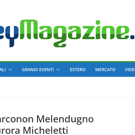
ALI
GRANDI EVENTI
ESTERO
MERCATO
VID
Narconon Melendugno
urora Micheletti