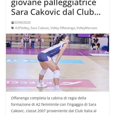
giovane palleggiatrice
Sara Cakovic dal Club
Italia all’Offanengo
03/06/2026
A2FVolley
,
Sara Cakovic
,
Volley Offanengo
,
VolleyMercato
Offanengo completa la cabina di regia della
formazione di A2 femminile con l’ingaggio di Sara
Cakovic, classe 2007 proveniente dal Club Italia al