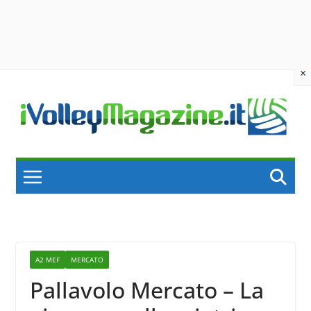
×
Skip
to
content
A2 MEF
MERCATO
Pallavolo Mercato – La