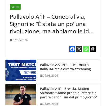
VIDEO
Pallavolo A1F – Cuneo al via,
Signorile: “È stata un po’ una
rivoluzione, ma abbiamo le idee
chiare siu cosa vogliamo fare”
07/08/2026
Pallavolo Azzurre – Test-match
Italia B-Grecia diretta streaming
06/08/2026
Pallavolo A1F – Brescia, Matteo
Solforati: “Siamo pronti a lottare e a
partire carichi sin dal primo giorno”
05/08/2026