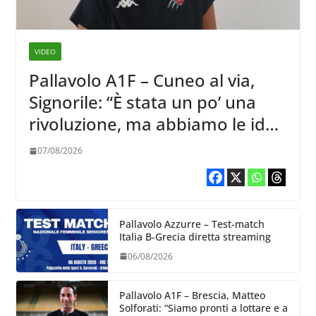
VIDEO
Pallavolo A1F – Cuneo al via,
Signorile: “È stata un po’ una
rivoluzione, ma abbiamo le idee
chiare siu cosa vogliamo fare”
07/08/2026
Pallavolo Azzurre – Test-match
Italia B-Grecia diretta streaming
06/08/2026
Pallavolo A1F – Brescia, Matteo
Solforati: “Siamo pronti a lottare e a