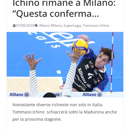
Ichino rimane a Milano:
“Questa conferma
rappresenta
05/06/2026
Allianz Milano
,
SuperLega
,
Tommaso Ichino
un’importante
attestazione di fiducia”
Nonostante diverse richieste non solo in Italia,
Tommaso Ichino schiaccerà sotto la Madunina anche
per la prossima stagione.