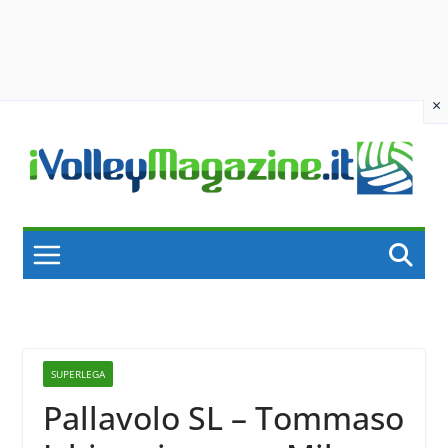
×
Skip
to
content
SUPERLEGA
Pallavolo SL – Tommaso