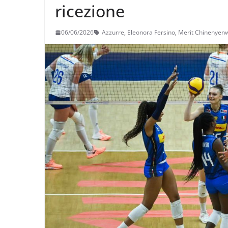
ricezione
06/06/2026
Azzurre
,
Eleonora Fersino
,
Merit Chinenyen