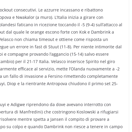
lockout consecutivi. Le azzurre incassano e ribattono
ova e Nwakalor (a muro). L’Italia inizia a girare con
ndesi faticano in ricezione toccando il -5 (9-4) sull’attacco al
eout dal quale le orange escono forte con Kok e Dambrink a
. Velasco non chiama timeout e ottiene come risposta un
gue un errore in fast di Stuut (11-8). Per niente intimorite dal
mbi e compagne provando l’aggancio (15-14) salvo essere
bio) per il 21-17 Italia. Velasco inserisce Spirito nel giro
larmente efficace al servizio, mette l’Olanda nuovamente a -2
hia un fallo di invasione a Fersino rimettendo completamente
yi, Diop e la rientrante Antropova chiudono il primo set 25-
ruyi e Adigwe riprendono da dove avevano interrotto con
ertura di Manfredini) che costringono Koslowski a rifugiarsi
 risolvere mentre spetta a Jansen il compito di provare a
colpo su colpo e quando Dambrink non riesce a tenere in campo