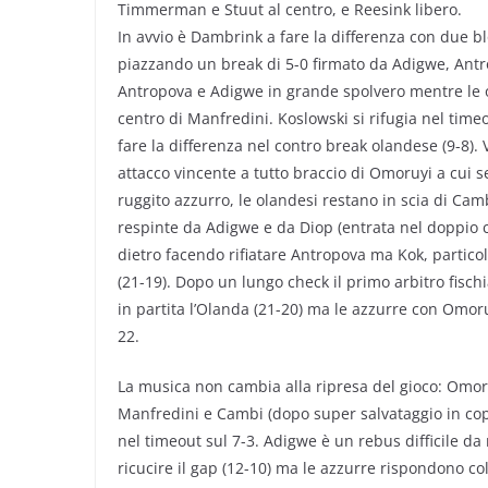
Timmerman e Stuut al centro, e Reesink libero.
In avvio è Dambrink a fare la differenza con due b
piazzando un break di 5-0 firmato da Adigwe, Antrop
Antropova e Adigwe in grande spolvero mentre le ola
centro di Manfredini. Koslowski si rifugia nel tim
fare la differenza nel contro break olandese (9-8)
attacco vincente a tutto braccio di Omoruyi a cui se
ruggito azzurro, le olandesi restano in scia di Ca
respinte da Adigwe e da Diop (entrata nel doppio cam
dietro facendo rifiatare Antropova ma Kok, partico
(21-19). Dopo un lungo check il primo arbitro fisc
in partita l’Olanda (21-20) ma le azzurre con Omoru
22.
La musica non cambia alla ripresa del gioco: Omo
Manfredini e Cambi (dopo super salvataggio in cop
nel timeout sul 7-3. Adigwe è un rebus difficile da
ricucire il gap (12-10) ma le azzurre rispondono 