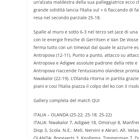
un’alzata maldestra della sua palleggiatrice ecco c
grande solidità lancia l’Italia sul + 6 fiaccando di f
resa nel secondo parziale 25-18.
Spalle al muro e sotto 6-3 nel terzo set (ace di un
con le energie fresche di Gerritsen e Van De Vosse 
ferma tutto con un timeout dal quale le azzurre e
Antropova (12-11). Punto a punto, attacco su attacco
Antropova e Adigwe assolute padrone della rete e la
Antropova riaccende l’entusiasmo olandese pront
Nwakalor (22-19). L’Olanda ritorna in partita grazie
piani e cosi l’Italia piazza il colpo del ko con il riso
Gallery completa del match QUI
ITALIA – OLANDA (25-22; 25-18; 25-22)
ITALIA: Nwakalor 7, Adigwe 18, Omoruyi 8, Manfredin
Diop 3, Scola. N.E.: Meli, Nervini e Akrari. All. Vela
OLANDA: Bongaerts 3, Knollema, Timmerman 7, Dambr