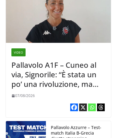
VIDEO
Pallavolo A1F – Cuneo al
via, Signorile: “È stata un
po’ una rivoluzione, ma
abbiamo le idee chiare siu
07/08/2026
cosa vogliamo fare”
Pallavolo Azzurre – Test-
match Italia B-Grecia