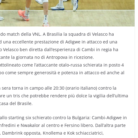
do match della VNL. A Brasilia la squadra di Velasco ha
ad una eccellente prestazione di Adigwe in attacco ed una
io Velasco ben diretta dall’esperienza di Cambi in regia ha
nte la giornata no di Antropova in ricezione.
ottolineato come l’attaccante otalo-russa schierata in posto 4
mpo come sempre generosità e potenza in attacco ed anche al
sera torna in campo alle 20:30 (orario italiano) contro la
are un tris che potrebbe rendere più dolce la vigilia dell’ultima
casa del Brasile.
 allo starting six schierato contro la Bulgaria: Cambi-Adigwe in
redini e Nwakalor al centro e Fersino libero. Dall’altra parte
, Dambrink opposta, Knollema e Kok schiacciatrici,