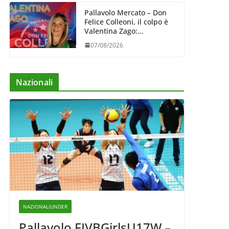
Pallavolo Mercato – Don
Felice Colleoni, il colpo è
Valentina Zago:
esperienza e oltre 5.000
07/08/2026
punti al servizio di
Trescore
Nazionali
NAZIONALIUNDER
Pallavolo FIVBGirlsU17W –