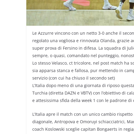
Le Azzurre vincono con un netto 3-0 anche il secon
regolato una vogliosa e rinnovata Olanda, grazie 
super prova di Fersino in difesa. La squadra di Jul
sempre, o quasi, comandato nel punteggio, nonosta
Lo stesso Velasco, ct tricolore, nel post match ha s
sia apparsa stanca e fallosa, pur mettendo in ca
servizio (con cui ha chiuso il secondo set)
L’Italia dopo meno di una giornata di riposo questa 
Turchia (diretta DAZN e VBTV) con l’obiettivo di cal
e attesissima sfida della week 1 con le padrone di 
L’Italia apre il match con un unico cambio rispetto
diagonale, Antropova e Omoruyi schiacciatrici, Manf
coach Koslowski sceglie capitan Bongaerts in regia