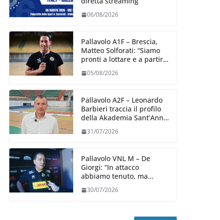
diretta streaming
06/08/2026
Pallavolo A1F – Brescia,
Matteo Solforati: “Siamo
pronti a lottare e a partire
carichi sin dal primo
05/08/2026
giorno”
Pallavolo A2F – Leonardo
Barbieri traccia il profilo
della Akademia Sant’Anna
2026/27
31/07/2026
Pallavolo VNL M – De
Giorgi: “In attacco
abbiamo tenuto, ma
siamo stati penalizzati
30/07/2026
dalla prestazione in
ricezione, è la prima volta”