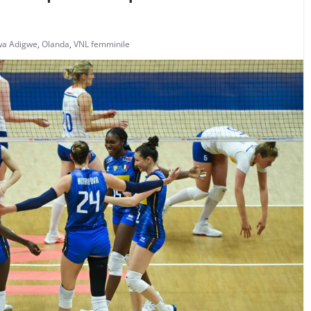
wa Adigwe
,
Olanda
,
VNL femminile