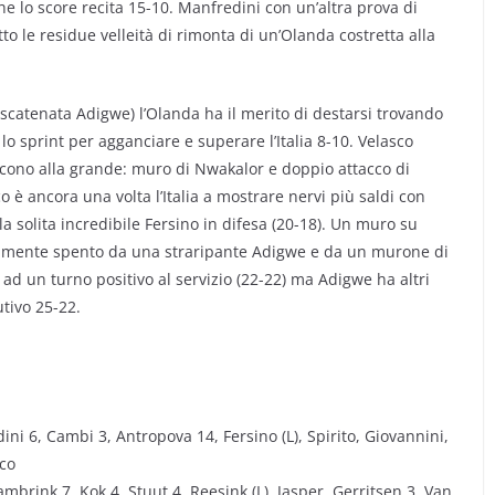
he lo score recita 15-10. Manfredini con un’altra prova di
atto le residue velleità di rimonta di un’Olanda costretta alla
a scatenata Adigwe) l’Olanda ha il merito di destarsi trovando
lo sprint per agganciare e superare l’Italia 8-10. Velasco
scono alla grande: muro di Nwakalor e doppio attacco di
 è ancora una volta l’Italia a mostrare nervi più saldi con
 solita incredibile Fersino in difesa (20-18). Un muro su
amente spento da una straripante Adigwe e da un murone di
 ad un turno positivo al servizio (22-22) ma Adigwe ha altri
lutivo 25-22.
i 6, Cambi 3, Antropova 14, Fersino (L), Spirito, Giovannini,
sco
ink 7, Kok 4, Stuut 4, Reesink (L), Jasper, Gerritsen 3, Van