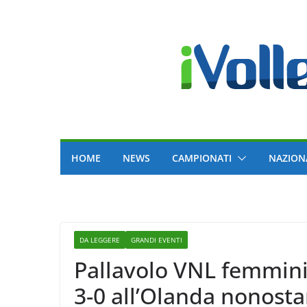
Skip
to
content
HOME
NEWS
CAMPIONATI
NAZION
DA LEGGERE
GRANDI EVENTI
Pallavolo VNL femminile
3-0 all’Olanda nonost