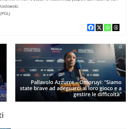
 Koslowski.
 (POL)
:
Pallavolo Azzurre – Omoruyi: “Siamo
state brave ad adeguarci al loro gioco e a
gestire le difficoltà”
ti