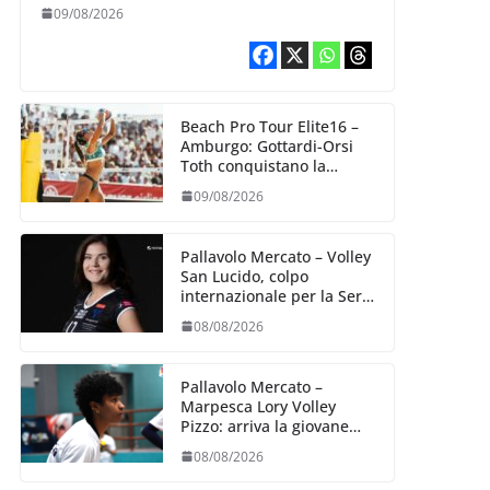
Bologna
09/08/2026
Beach Pro Tour Elite16 –
Amburgo: Gottardi-Orsi
Toth conquistano la
semifinale
09/08/2026
Pallavolo Mercato – Volley
San Lucido, colpo
internazionale per la Serie
B2: arriva la schiacciatrice
08/08/2026
lettone Kristine Teivane
Pallavolo Mercato –
Marpesca Lory Volley
Pizzo: arriva la giovane
italo–brasiliana Any
08/08/2026
Gabrielle Milano