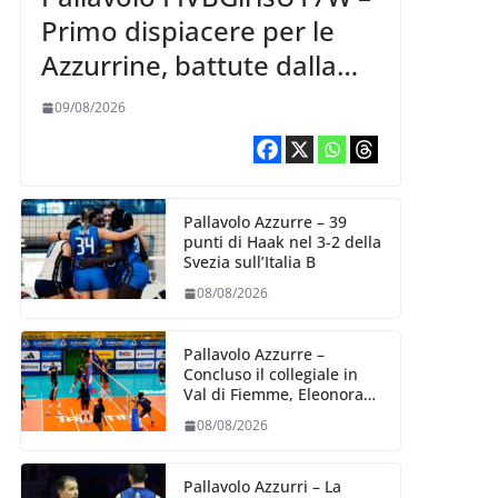
Primo dispiacere per le
Azzurrine, battute dalla
Korea 3-1
09/08/2026
Pallavolo Azzurre – 39
punti di Haak nel 3-2 della
Svezia sull’Italia B
08/08/2026
Pallavolo Azzurre –
Concluso il collegiale in
Val di Fiemme, Eleonora
Fersino: “Stiamo lavorando
08/08/2026
su quei piccoli dettagli
dove poter migliorare”.
Pallavolo Azzurri – La