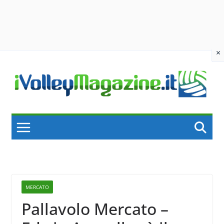
×
Skip
to
content
MERCATO
Pallavolo Mercato –