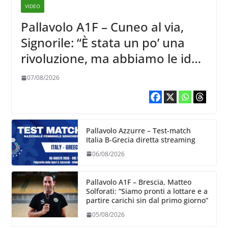
VIDEO
Pallavolo A1F – Cuneo al via,
Signorile: “È stata un po’ una
rivoluzione, ma abbiamo le idee
chiare siu cosa vogliamo fare”
07/08/2026
Pallavolo Azzurre – Test-match
Italia B-Grecia diretta streaming
06/08/2026
Pallavolo A1F – Brescia, Matteo
Solforati: “Siamo pronti a lottare e a
partire carichi sin dal primo giorno”
05/08/2026