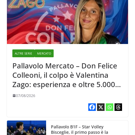
ALTRE SERIE
MERCATO
Pallavolo Mercato – Don Felice
Colleoni, il colpo è Valentina
Zago: esperienza e oltre 5.000
punti al servizio di Trescore
07/08/2026
Pallavolo B1F – Star Volley
Bisceglie, il primo passo è la