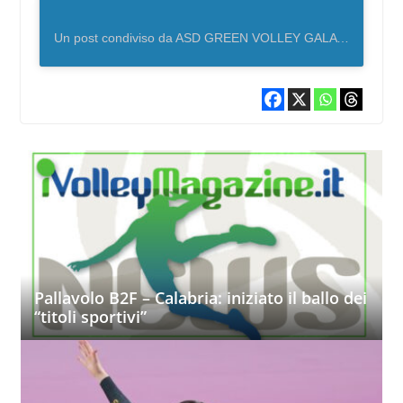
Un post condiviso da ASD GREEN VOLLEY GALATONE (@green.volley.galatone)
Pallavolo B2F – Calabria: iniziato il ballo dei
“titoli sportivi”