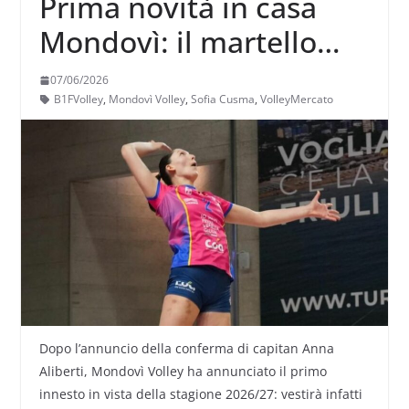
Prima novità in casa
Mondovì: il martello
Sofia Cusma
07/06/2026
proveniente da
B1FVolley
,
Mondovì Volley
,
Sofia Cusma
,
VolleyMercato
Talmassons
Dopo l’annuncio della conferma di capitan Anna
Aliberti, Mondovì Volley ha annunciato il primo
innesto in vista della stagione 2026/27: vestirà infatti