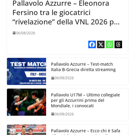
Pallavolo Azzurre – Eleonora
Fersino tra le giocatrici
“rivelazione” della VNL 2026 per
Volleyball World
06/08/2026
Pallavolo Azzurre – Test-match
Italia B-Grecia diretta streaming
06/08/2026
Pallavolo U17M – Ultimo collegiale
per gli Azzurrini prima del
Mondiale, i convocati
06/08/2026
Pallavolo Azzurre – Ecco chi è Safa