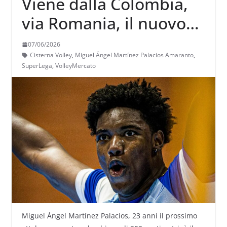
Viene dalla Colombia,
via Romania, il nuovo
opposto di Cisterna
07/06/2026
Martinez Palacios
Cisterna Volley
,
Miguel Ángel Martínez Palacios Amaranto
,
SuperLega
,
VolleyMercato
“Amaranto”
Miguel Ángel Martínez Palacios, 23 anni il prossimo