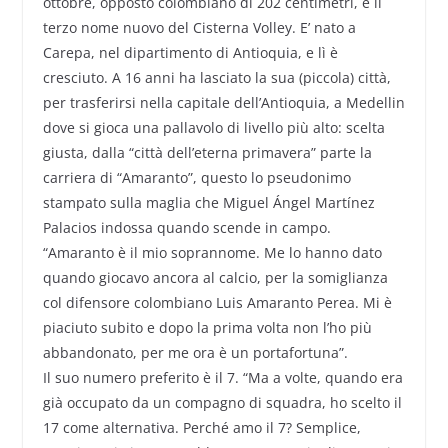
ottobre, opposto colombiano di 202 centimetri, è il
terzo nome nuovo del Cisterna Volley. E’ nato a
Carepa, nel dipartimento di Antioquia, e lì è
cresciuto. A 16 anni ha lasciato la sua (piccola) città,
per trasferirsi nella capitale dell’Antioquia, a Medellin
dove si gioca una pallavolo di livello più alto: scelta
giusta, dalla “città dell’eterna primavera” parte la
carriera di “Amaranto”, questo lo pseudonimo
stampato sulla maglia che Miguel Ángel Martínez
Palacios indossa quando scende in campo.
“Amaranto è il mio soprannome. Me lo hanno dato
quando giocavo ancora al calcio, per la somiglianza
col difensore colombiano Luis Amaranto Perea. Mi è
piaciuto subito e dopo la prima volta non l’ho più
abbandonato, per me ora è un portafortuna”.
Il suo numero preferito è il 7. “Ma a volte, quando era
già occupato da un compagno di squadra, ho scelto il
17 come alternativa. Perché amo il 7? Semplice,