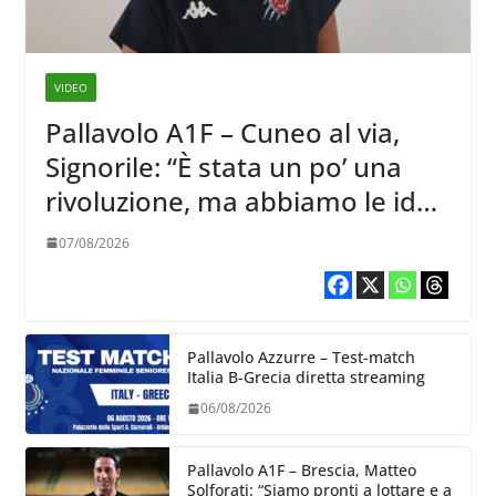
VIDEO
Pallavolo A1F – Cuneo al via,
Signorile: “È stata un po’ una
rivoluzione, ma abbiamo le idee
chiare siu cosa vogliamo fare”
07/08/2026
Pallavolo Azzurre – Test-match
Italia B-Grecia diretta streaming
06/08/2026
Pallavolo A1F – Brescia, Matteo
Solforati: “Siamo pronti a lottare e a