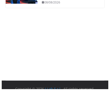
08/08/2026
Copyright © 2026
I-Lab S.r.l.
. All rights reserved.
Partita IVA 08879891003.
Sede Legale: Via della Ferratella in Laterano 7 00184 Roma.
Privacy Policy