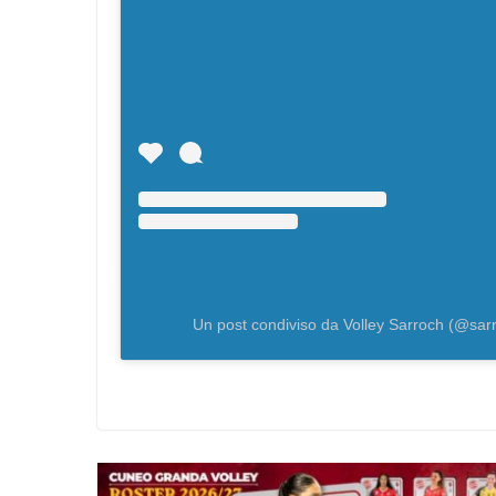
Un post condiviso da Volley Sarroch (@sarr