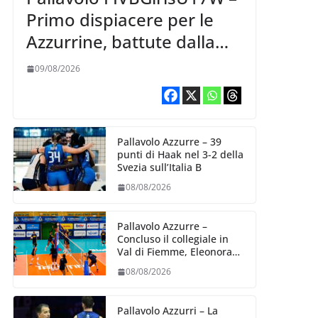
Primo dispiacere per le
Azzurrine, battute dalla
Korea 3-1
09/08/2026
Pallavolo Azzurre – 39
punti di Haak nel 3-2 della
Svezia sull’Italia B
08/08/2026
Pallavolo Azzurre –
Concluso il collegiale in
Val di Fiemme, Eleonora
Fersino: “Stiamo lavorando
08/08/2026
su quei piccoli dettagli
dove poter migliorare”.
Pallavolo Azzurri – La