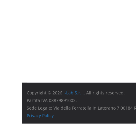
Copyright © 2026
I-Lab S.r.l.
. All rights reserved.
Partita IVA 08879891003.
Sede Legale: Via della Ferratella in Laterano 7 00184
Privacy Policy