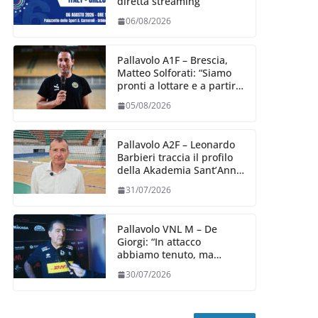
diretta streaming
06/08/2026
Pallavolo A1F – Brescia,
Matteo Solforati: “Siamo
pronti a lottare e a partire
carichi sin dal primo
05/08/2026
giorno”
Pallavolo A2F – Leonardo
Barbieri traccia il profilo
della Akademia Sant’Anna
2026/27
31/07/2026
Pallavolo VNL M – De
Giorgi: “In attacco
abbiamo tenuto, ma
siamo stati penalizzati
30/07/2026
dalla prestazione in
ricezione, è la prima volta”