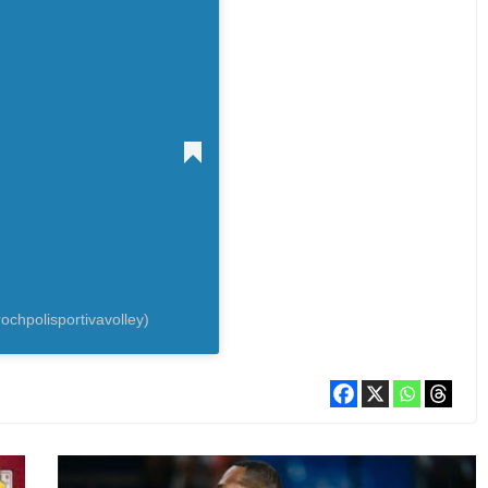
ochpolisportivavolley)