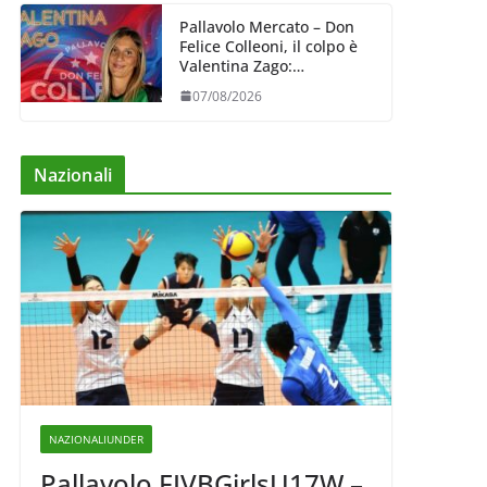
Pallavolo Mercato – Don
Felice Colleoni, il colpo è
Valentina Zago:
esperienza e oltre 5.000
07/08/2026
punti al servizio di
Trescore
Nazionali
NAZIONALIUNDER
Pallavolo FIVBGirlsU17W –