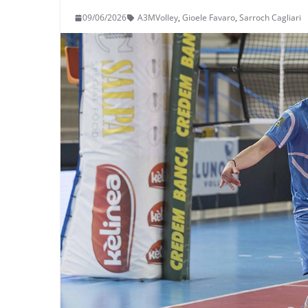
09/06/2026
A3MVolley
,
Gioele Favaro
,
Sarroch Cagliari