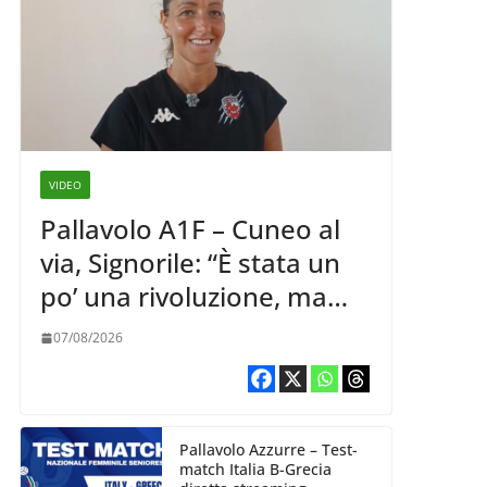
VIDEO
Pallavolo A1F – Cuneo al
via, Signorile: “È stata un
po’ una rivoluzione, ma
abbiamo le idee chiare siu
07/08/2026
cosa vogliamo fare”
Pallavolo Azzurre – Test-
match Italia B-Grecia