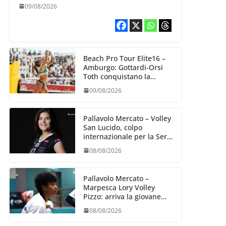
Bologna
09/08/2026
Beach Pro Tour Elite16 –
Amburgo: Gottardi-Orsi
Toth conquistano la
semifinale
09/08/2026
Pallavolo Mercato – Volley
San Lucido, colpo
internazionale per la Serie
B2: arriva la schiacciatrice
08/08/2026
lettone Kristine Teivane
Pallavolo Mercato –
Marpesca Lory Volley
Pizzo: arriva la giovane
italo–brasiliana Any
08/08/2026
Gabrielle Milano